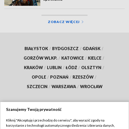
ZOBACZ WIĘCEJ
BIAŁYSTOK
/
BYDGOSZCZ
/
GDAŃSK
/
GORZÓW WLKP.
/
KATOWICE
/
KIELCE
/
KRAKÓW
/
LUBLIN
/
ŁÓDŹ
/
OLSZTYN
/
OPOLE
/
POZNAŃ
/
RZESZÓW
/
SZCZECIN
/
WARSZAWA
/
WROCŁAW
Szanujemy Twoją prywatność
Dołącz do nas:
Kliknij "Akceptuję i przechodzę do serwisu", aby wyrazić zgody na
korzystanie z technologii automatycznego śledzenia i zbierania danych,
TVP