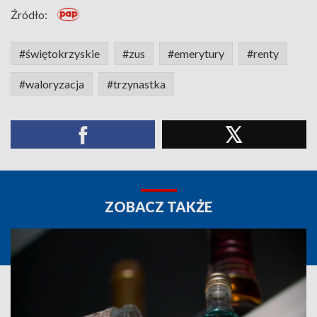
Źródło:
#świętokrzyskie
#zus
#emerytury
#renty
#waloryzacja
#trzynastka
ZOBACZ TAKŻE