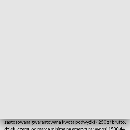
i wypłacił w kwietniu dodatkowe roczne świadczenie
pieniężne, czyli tzw. trzynastkę.
- Wysyłka listu to standardowa procedura, która wynika z
prawnego obowiązku Zakładu Ubezpieczeń Społecznych.
Każdy emeryt i rencista otrzyma decyzję z ZUS z informacją
o nowej wysokości swojego świadczenia. Tak jak w ubiegłym
roku decyzję o nowej wysokości emerytury lub renty po
waloryzacji oraz o przyznaniu tzw. trzynastki seniorzy
otrzymają w jednej przesyłce pocztowej - mówi rzecznik
ZUS Paweł Żebrowski.
- Wiemy, że obie informacje są dla naszych seniorów bardzo
ważne, więc listy musimy wysłać, ale jedna przesyłka
znacznie zmniejsza koszty wysyłki - dodaje.
Od 1 marca emerytury i renty wzrosły o 14,8 proc. Była też
zastosowana gwarantowana kwota podwyżki - 250 zł brutto,
dzięki czemu od marca minimalna emerytura wynosi 1588,44