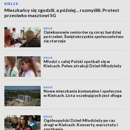
KIELCE
Mieszkańcy się zgodzili, a później… rozmyślili. Protest
przeciwko masztowi 5G
KIELCE
Opiekunowie seniorów są coraz bardziej
potrzebni. Świętokrzyskie społeczeństwo
się starzeje
KIELCE
Młodzi z całej Polski spotkali się w
Kielcach. Pełen atrakcji Dzień Młodzieży
KIELCE
Nowe mieszkania komunalne i społeczne
w Kielcach. Lista oczekujących jest długa
KIELCE
Ogólnopolski Dzień Młodzieży po raz
drugi w Kielcach. Koncerty, warsztaty i
spotkania