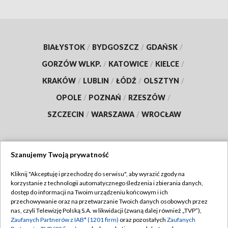
BIAŁYSTOK
/
BYDGOSZCZ
/
GDAŃSK
/
GORZÓW WLKP.
/
KATOWICE
/
KIELCE
/
KRAKÓW
/
LUBLIN
/
ŁÓDŹ
/
OLSZTYN
/
OPOLE
/
POZNAŃ
/
RZESZÓW
/
SZCZECIN
/
WARSZAWA
/
WROCŁAW
Szanujemy Twoją prywatność
Dołącz do nas:
Kliknij "Akceptuję i przechodzę do serwisu", aby wyrazić zgody na
korzystanie z technologii automatycznego śledzenia i zbierania danych,
TVP
dostęp do informacji na Twoim urządzeniu końcowym i ich
Abonament TVP
przechowywanie oraz na przetwarzanie Twoich danych osobowych przez
Regulamin TVP
nas, czyli Telewizję Polską S.A. w likwidacji (zwaną dalej również „TVP”),
Emisja w TVP
Zaufanych Partnerów z IAB* (1201 firm)
oraz pozostałych
Zaufanych
Polityka prywatności