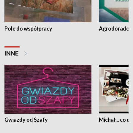
Pole do współpracy
Agrodoradcy 
INNE
Gwiazdy od Szafy
Michał... co dz