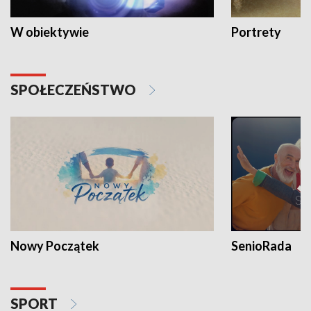
W obiektywie
Portrety
SPOŁECZEŃSTWO
Nowy Początek
SenioRada
SPORT