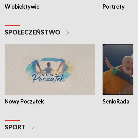
W obiektywie
Portrety
SPOŁECZEŃSTWO
Nowy Początek
SenioRada
SPORT