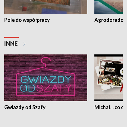
Pole do współpracy
Agrodoradcy 
INNE
Gwiazdy od Szafy
Michał... co dz