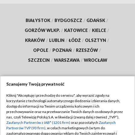
BIAŁYSTOK
/
BYDGOSZCZ
/
GDAŃSK
/
GORZÓW WLKP.
/
KATOWICE
/
KIELCE
/
KRAKÓW
/
LUBLIN
/
ŁÓDŹ
/
OLSZTYN
/
OPOLE
/
POZNAŃ
/
RZESZÓW
/
SZCZECIN
/
WARSZAWA
/
WROCŁAW
Szanujemy Twoją prywatność
Dołącz do nas:
Kliknij "Akceptuję i przechodzę do serwisu", aby wyrazić zgody na
korzystanie z technologii automatycznego śledzenia i zbierania danych,
TVP
dostęp do informacji na Twoim urządzeniu końcowym i ich
Abonament TVP
przechowywanie oraz na przetwarzanie Twoich danych osobowych przez
Regulamin TVP
nas, czyli Telewizję Polską S.A. w likwidacji (zwaną dalej również „TVP”),
Emisja w TVP
Zaufanych Partnerów z IAB* (1201 firm)
oraz pozostałych
Zaufanych
Polityka prywatności
Partnerów TVP (93 firm)
, w celach marketingowych (w tym do
Centrum informacji TVP
Moje zgody
zautomatyzowanego dopasowania reklam do Twoich zainteresowań i