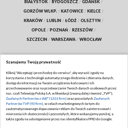
BIAŁYSTOK
/
BYDGOSZCZ
/
GDAŃSK
/
GORZÓW WLKP.
/
KATOWICE
/
KIELCE
/
KRAKÓW
/
LUBLIN
/
ŁÓDŹ
/
OLSZTYN
/
OPOLE
/
POZNAŃ
/
RZESZÓW
/
SZCZECIN
/
WARSZAWA
/
WROCŁAW
Szanujemy Twoją prywatność
Dołącz do nas:
Kliknij "Akceptuję i przechodzę do serwisu", aby wyrazić zgody na
korzystanie z technologii automatycznego śledzenia i zbierania danych,
TVP
dostęp do informacji na Twoim urządzeniu końcowym i ich
Abonament TVP
przechowywanie oraz na przetwarzanie Twoich danych osobowych przez
Regulamin TVP
nas, czyli Telewizję Polską S.A. w likwidacji (zwaną dalej również „TVP”),
Emisja w TVP
Polityka prywatności
Zaufanych Partnerów z IAB* (1201 firm)
oraz pozostałych
Zaufanych
Partnerów TVP (93 firm)
, w celach marketingowych (w tym do
Centrum informacji TVP
Moje zgody
zautomatyzowanego dopasowania reklam do Twoich zainteresowań i
mierzenia ich skuteczności) i pozostałych, które wskazujemy poniżej, a
Naziemna Telewizja Cyfrowa
Pomoc
także zgody na udostępnianie przez nas identyfikatora PPID do Google.
Sklep TVP
Biuro reklamy