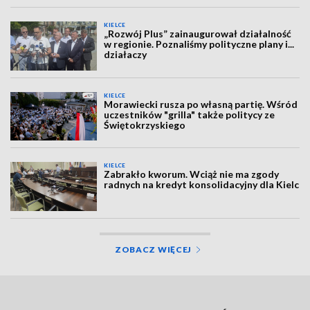
KIELCE
„Rozwój Plus” zainaugurował działalność
w regionie. Poznaliśmy polityczne plany i...
działaczy
KIELCE
Morawiecki rusza po własną partię. Wśród
uczestników "grilla" także politycy ze
Świętokrzyskiego
KIELCE
Zabrakło kworum. Wciąż nie ma zgody
radnych na kredyt konsolidacyjny dla Kielc
ZOBACZ WIĘCEJ