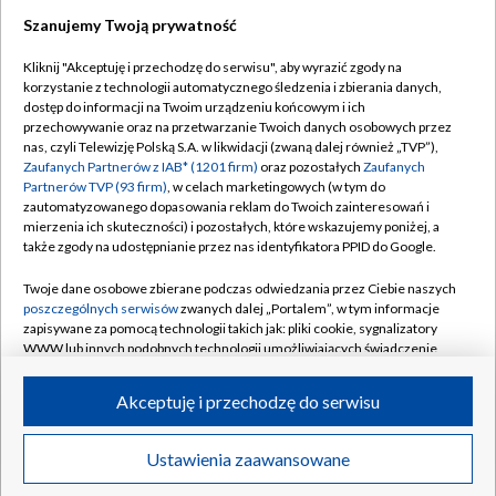
Szanujemy Twoją prywatność
Dołącz do nas:
Kliknij "Akceptuję i przechodzę do serwisu", aby wyrazić zgody na
korzystanie z technologii automatycznego śledzenia i zbierania danych,
TVP
dostęp do informacji na Twoim urządzeniu końcowym i ich
Abonament TVP
przechowywanie oraz na przetwarzanie Twoich danych osobowych przez
Regulamin TVP
nas, czyli Telewizję Polską S.A. w likwidacji (zwaną dalej również „TVP”),
Emisja w TVP
Polityka prywatności
Zaufanych Partnerów z IAB* (1201 firm)
oraz pozostałych
Zaufanych
Partnerów TVP (93 firm)
, w celach marketingowych (w tym do
Centrum informacji TVP
Moje zgody
zautomatyzowanego dopasowania reklam do Twoich zainteresowań i
mierzenia ich skuteczności) i pozostałych, które wskazujemy poniżej, a
Naziemna Telewizja Cyfrowa
Pomoc
także zgody na udostępnianie przez nas identyfikatora PPID do Google.
Sklep TVP
Biuro reklamy
Twoje dane osobowe zbierane podczas odwiedzania przez Ciebie naszych
Rada Programowa
Kontakt
poszczególnych serwisów
zwanych dalej „Portalem”, w tym informacje
zapisywane za pomocą technologii takich jak: pliki cookie, sygnalizatory
System NOS
WWW lub innych podobnych technologii umożliwiających świadczenie
dopasowanych i bezpiecznych usług, personalizację treści oraz reklam,
Informacje o nadawcy
Kanały
udostępnianie funkcji mediów społecznościowych oraz analizowanie
Akceptuję i przechodzę do serwisu
ruchu w Internecie.
Program dla prasy
©2026 Telewizja Polska S.A. w likwidacji
Biuro Reklamy
Twoje dane osobowe zbierane podczas odwiedzania przez Ciebie
Ustawienia zaawansowane
poszczególnych serwisów
na Portalu, takie jak adresy IP, identyfikatory
Ogłoszenie przetargowe
Twoich urządzeń końcowych i identyfikatory plików cookie, informacje o