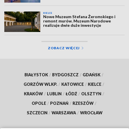
KIELCE
Nowe Muzeum Stefana Żeromskiego i
remont murów. Muzeum Narodowe
realizuje dwie duże inwestycje
ZOBACZ WIĘCEJ
BIAŁYSTOK
/
BYDGOSZCZ
/
GDAŃSK
/
GORZÓW WLKP.
/
KATOWICE
/
KIELCE
/
KRAKÓW
/
LUBLIN
/
ŁÓDŹ
/
OLSZTYN
/
OPOLE
/
POZNAŃ
/
RZESZÓW
/
SZCZECIN
/
WARSZAWA
/
WROCŁAW