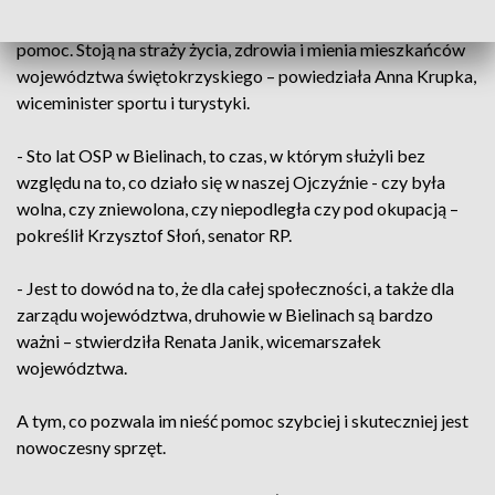
- Strażacy ochotnicy są gotowi, by w dzień czy w nocy nieść
pomoc. Stoją na straży życia, zdrowia i mienia mieszkańców
województwa świętokrzyskiego – powiedziała Anna Krupka,
wiceminister sportu i turystyki.
- Sto lat OSP w Bielinach, to czas, w którym służyli bez
względu na to, co działo się w naszej Ojczyźnie - czy była
wolna, czy zniewolona, czy niepodległa czy pod okupacją –
pokreślił Krzysztof Słoń, senator RP.
- Jest to dowód na to, że dla całej społeczności, a także dla
zarządu województwa, druhowie w Bielinach są bardzo
ważni – stwierdziła Renata Janik, wicemarszałek
województwa.
A tym, co pozwala im nieść pomoc szybciej i skuteczniej jest
nowoczesny sprzęt.