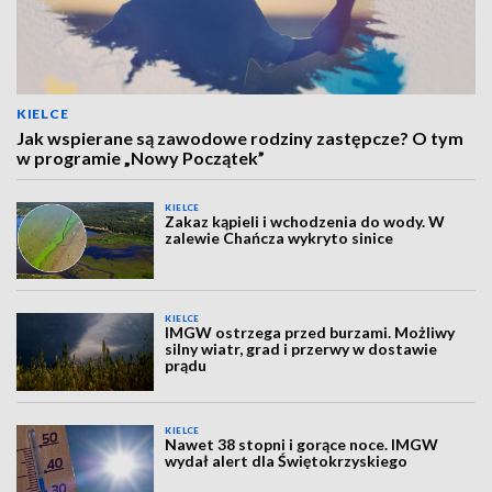
KIELCE
Jak wspierane są zawodowe rodziny zastępcze? O tym
w programie „Nowy Początek”
KIELCE
Zakaz kąpieli i wchodzenia do wody. W
zalewie Chańcza wykryto sinice
KIELCE
IMGW ostrzega przed burzami. Możliwy
silny wiatr, grad i przerwy w dostawie
prądu
KIELCE
Nawet 38 stopni i gorące noce. IMGW
wydał alert dla Świętokrzyskiego