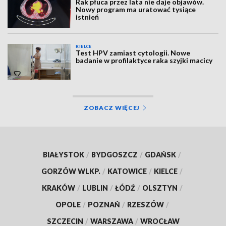
Rak płuca przez lata nie daje objawów.
Nowy program ma uratować tysiące
istnień
KIELCE
Test HPV zamiast cytologii. Nowe
badanie w profilaktyce raka szyjki macicy
ZOBACZ WIĘCEJ
BIAŁYSTOK
/
BYDGOSZCZ
/
GDAŃSK
/
GORZÓW WLKP.
/
KATOWICE
/
KIELCE
/
KRAKÓW
/
LUBLIN
/
ŁÓDŹ
/
OLSZTYN
/
OPOLE
/
POZNAŃ
/
RZESZÓW
/
SZCZECIN
/
WARSZAWA
/
WROCŁAW