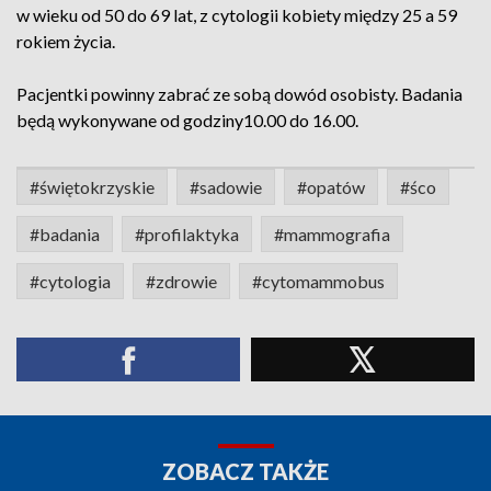
w wieku od 50 do 69 lat, z cytologii kobiety między 25 a 59
rokiem życia.
Pacjentki powinny zabrać ze sobą dowód osobisty. Badania
będą wykonywane od godziny10.00 do 16.00.
#świętokrzyskie
#sadowie
#opatów
#śco
#badania
#profilaktyka
#mammografia
#cytologia
#zdrowie
#cytomammobus
ZOBACZ TAKŻE