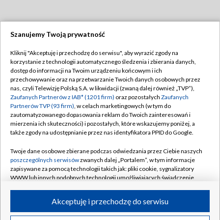
Szanujemy Twoją prywatność
Dołącz do nas:
Kliknij "Akceptuję i przechodzę do serwisu", aby wyrazić zgody na
korzystanie z technologii automatycznego śledzenia i zbierania danych,
TVP
dostęp do informacji na Twoim urządzeniu końcowym i ich
Abonament TVP
przechowywanie oraz na przetwarzanie Twoich danych osobowych przez
Regulamin TVP
nas, czyli Telewizję Polską S.A. w likwidacji (zwaną dalej również „TVP”),
Emisja w TVP
Polityka prywatności
Zaufanych Partnerów z IAB* (1201 firm)
oraz pozostałych
Zaufanych
Partnerów TVP (93 firm)
, w celach marketingowych (w tym do
Centrum informacji TVP
Moje zgody
zautomatyzowanego dopasowania reklam do Twoich zainteresowań i
mierzenia ich skuteczności) i pozostałych, które wskazujemy poniżej, a
Naziemna Telewizja Cyfrowa
Pomoc
także zgody na udostępnianie przez nas identyfikatora PPID do Google.
Sklep TVP
Biuro reklamy
Twoje dane osobowe zbierane podczas odwiedzania przez Ciebie naszych
Rada Programowa
Kontakt
poszczególnych serwisów
zwanych dalej „Portalem”, w tym informacje
zapisywane za pomocą technologii takich jak: pliki cookie, sygnalizatory
System NOS
WWW lub innych podobnych technologii umożliwiających świadczenie
dopasowanych i bezpiecznych usług, personalizację treści oraz reklam,
Informacje o nadawcy
Kanały
udostępnianie funkcji mediów społecznościowych oraz analizowanie
Akceptuję i przechodzę do serwisu
ruchu w Internecie.
Program dla prasy
©2026 Telewizja Polska S.A. w likwidacji