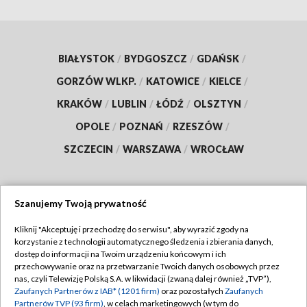
BIAŁYSTOK
/
BYDGOSZCZ
/
GDAŃSK
/
GORZÓW WLKP.
/
KATOWICE
/
KIELCE
/
KRAKÓW
/
LUBLIN
/
ŁÓDŹ
/
OLSZTYN
/
OPOLE
/
POZNAŃ
/
RZESZÓW
/
SZCZECIN
/
WARSZAWA
/
WROCŁAW
Szanujemy Twoją prywatność
Dołącz do nas:
Kliknij "Akceptuję i przechodzę do serwisu", aby wyrazić zgody na
korzystanie z technologii automatycznego śledzenia i zbierania danych,
TVP
dostęp do informacji na Twoim urządzeniu końcowym i ich
Abonament TVP
przechowywanie oraz na przetwarzanie Twoich danych osobowych przez
Regulamin TVP
nas, czyli Telewizję Polską S.A. w likwidacji (zwaną dalej również „TVP”),
Emisja w TVP
Polityka prywatności
Zaufanych Partnerów z IAB* (1201 firm)
oraz pozostałych
Zaufanych
Partnerów TVP (93 firm)
, w celach marketingowych (w tym do