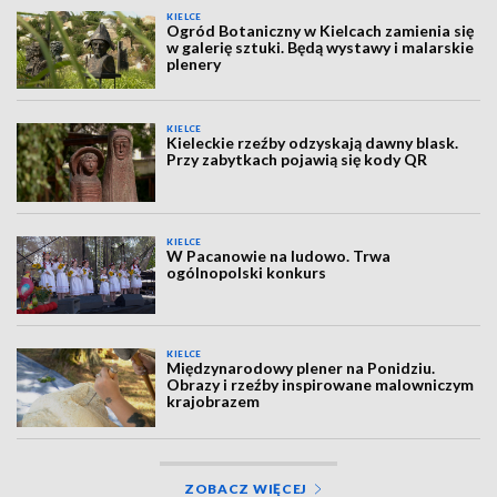
KIELCE
Ogród Botaniczny w Kielcach zamienia się
w galerię sztuki. Będą wystawy i malarskie
plenery
KIELCE
Kieleckie rzeźby odzyskają dawny blask.
Przy zabytkach pojawią się kody QR
KIELCE
W Pacanowie na ludowo. Trwa
ogólnopolski konkurs
KIELCE
Międzynarodowy plener na Ponidziu.
Obrazy i rzeźby inspirowane malowniczym
krajobrazem
ZOBACZ WIĘCEJ