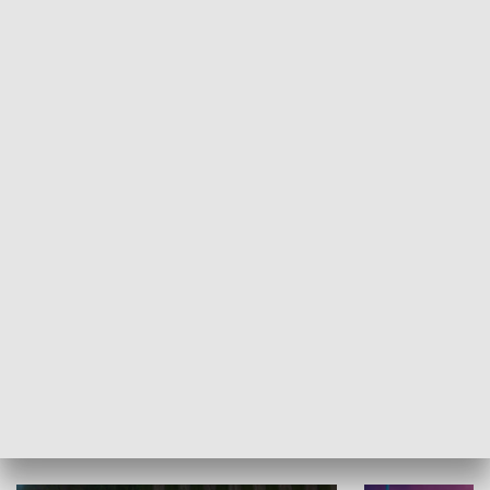
Informator kulturalny
Drzwi do kult
TECHNIKA I MOTORYZACJA
WYPOCZYNEK I REKREACJA