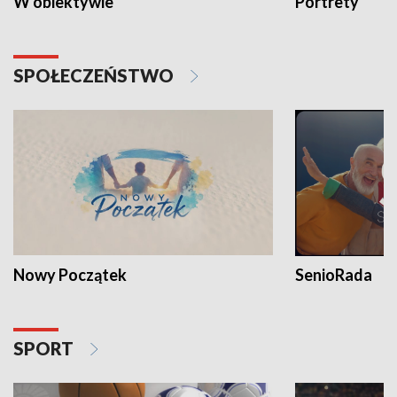
W obiektywie
Portrety
SPOŁECZEŃSTWO
Nowy Początek
SenioRada
SPORT