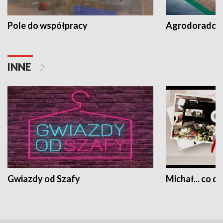
Pole do współpracy
Agrodoradcy 
INNE
Gwiazdy od Szafy
Michał... co dz