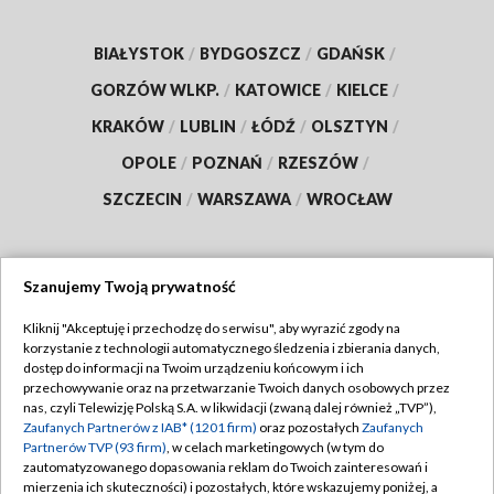
BIAŁYSTOK
/
BYDGOSZCZ
/
GDAŃSK
/
GORZÓW WLKP.
/
KATOWICE
/
KIELCE
/
KRAKÓW
/
LUBLIN
/
ŁÓDŹ
/
OLSZTYN
/
OPOLE
/
POZNAŃ
/
RZESZÓW
/
SZCZECIN
/
WARSZAWA
/
WROCŁAW
Szanujemy Twoją prywatność
Dołącz do nas:
Kliknij "Akceptuję i przechodzę do serwisu", aby wyrazić zgody na
korzystanie z technologii automatycznego śledzenia i zbierania danych,
TVP
dostęp do informacji na Twoim urządzeniu końcowym i ich
Abonament TVP
przechowywanie oraz na przetwarzanie Twoich danych osobowych przez
Regulamin TVP
nas, czyli Telewizję Polską S.A. w likwidacji (zwaną dalej również „TVP”),
Emisja w TVP
Zaufanych Partnerów z IAB* (1201 firm)
oraz pozostałych
Zaufanych
Polityka prywatności
Partnerów TVP (93 firm)
, w celach marketingowych (w tym do
Centrum informacji TVP
Moje zgody
zautomatyzowanego dopasowania reklam do Twoich zainteresowań i
mierzenia ich skuteczności) i pozostałych, które wskazujemy poniżej, a