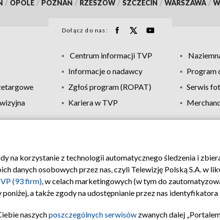
N
/
OPOLE
/
POZNAŃ
/
RZESZÓW
/
SZCZECIN
/
WARSZAWA
/
W
Dołącz do nas:
Centrum informacji TVP
Naziemna
Informacje o nadawcy
Program d
zetargowe
Zgłoś program (ROPAT)
Serwis fo
wizyjna
Kariera w TVP
Merchandi
Polityka prywatności
Moje zgody
Pomoc
Biuro re
ody na korzystanie z technologii automatycznego śledzenia i zbie
 danych osobowych przez nas, czyli Telewizję Polską S.A. w likw
VP (93 firm)
, w celach marketingowych (w tym do zautomatyzow
 poniżej, a także zgody na udostępnianie przez nas identyfikator
Ciebie naszych
poszczególnych serwisów
zwanych dalej „Portalem