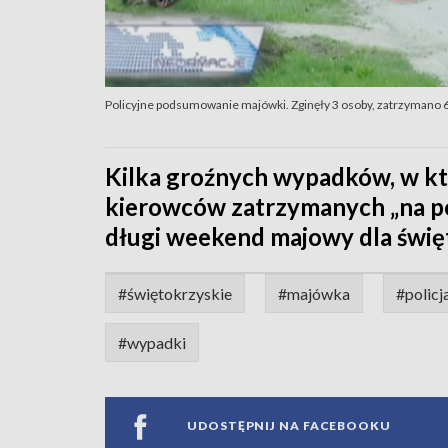
Policyjne podsumowanie majówki. Zginęły 3 osoby, zatrzymano
Kilka groźnych wypadków, w kt
kierowców zatrzymanych „na po
długi weekend majowy dla świę
#świętokrzyskie
#majówka
#policj
#wypadki
UDOSTĘPNIJ NA FACEBOOKU