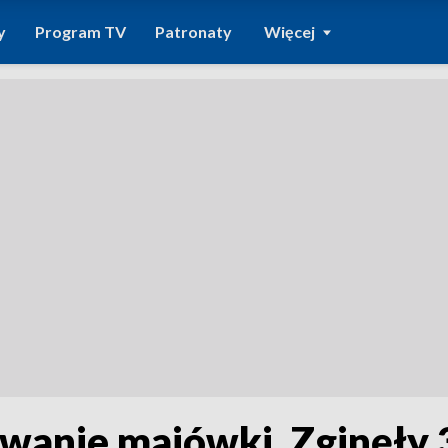
y
Program TV
Patronaty
Więcej
wanie majówki. Zginęły 3