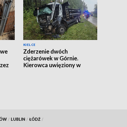
KIELCE
twe
Zderzenie dwóch
ciężarówek w Górnie.
rzez
Kierowca uwięziony w
kabinie, droga zamknięta
KÓW
/
LUBLIN
/
ŁÓDŹ
/