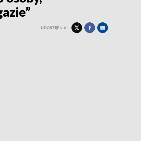
azie”
UDOSTĘPNIJ: