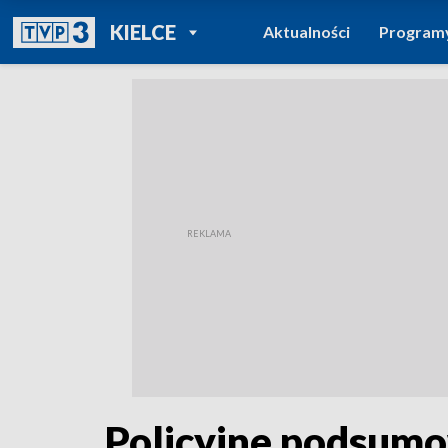
POWRÓT DO
KIELCE
Aktualności
Program
TVP REGIONY
Policyjne podsumo