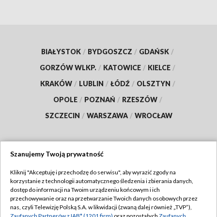
BIAŁYSTOK
/
BYDGOSZCZ
/
GDAŃSK
/
GORZÓW WLKP.
/
KATOWICE
/
KIELCE
/
KRAKÓW
/
LUBLIN
/
ŁÓDŹ
/
OLSZTYN
/
OPOLE
/
POZNAŃ
/
RZESZÓW
/
SZCZECIN
/
WARSZAWA
/
WROCŁAW
Szanujemy Twoją prywatność
Dołącz do nas:
Kliknij "Akceptuję i przechodzę do serwisu", aby wyrazić zgody na
korzystanie z technologii automatycznego śledzenia i zbierania danych,
TVP
dostęp do informacji na Twoim urządzeniu końcowym i ich
Abonament TVP
przechowywanie oraz na przetwarzanie Twoich danych osobowych przez
Regulamin TVP
nas, czyli Telewizję Polską S.A. w likwidacji (zwaną dalej również „TVP”),
Emisja w TVP
Zaufanych Partnerów z IAB* (1201 firm)
oraz pozostałych
Zaufanych
Polityka prywatności