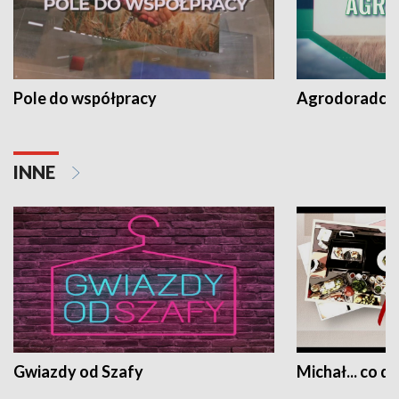
Pole do współpracy
Agrodoradcy 
INNE
Gwiazdy od Szafy
Michał... co dz