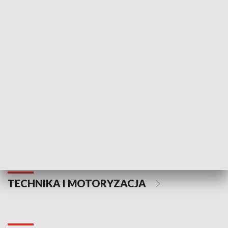
KULTURA I SZTUKA
Informator kulturalny
Drzwi do kult
TECHNIKA I MOTORYZACJA