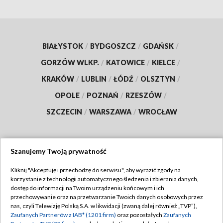
BIAŁYSTOK
/
BYDGOSZCZ
/
GDAŃSK
/
GORZÓW WLKP.
/
KATOWICE
/
KIELCE
/
KRAKÓW
/
LUBLIN
/
ŁÓDŹ
/
OLSZTYN
/
OPOLE
/
POZNAŃ
/
RZESZÓW
/
SZCZECIN
/
WARSZAWA
/
WROCŁAW
Szanujemy Twoją prywatność
Dołącz do nas:
Kliknij "Akceptuję i przechodzę do serwisu", aby wyrazić zgody na
korzystanie z technologii automatycznego śledzenia i zbierania danych,
TVP
dostęp do informacji na Twoim urządzeniu końcowym i ich
Abonament TVP
przechowywanie oraz na przetwarzanie Twoich danych osobowych przez
Regulamin TVP
nas, czyli Telewizję Polską S.A. w likwidacji (zwaną dalej również „TVP”),
Emisja w TVP
Zaufanych Partnerów z IAB* (1201 firm)
oraz pozostałych
Zaufanych
Polityka prywatności