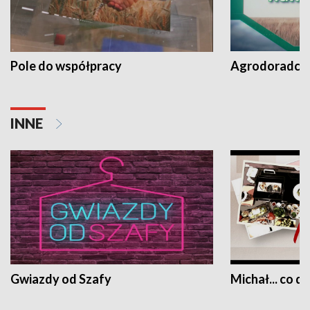
Pole do współpracy
Agrodoradcy 
INNE
Gwiazdy od Szafy
Michał... co dz