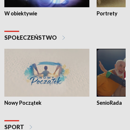
W obiektywie
Portrety
SPOŁECZEŃSTWO
Nowy Początek
SenioRada
SPORT