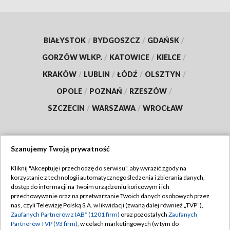
BIAŁYSTOK
/
BYDGOSZCZ
/
GDAŃSK
/
GORZÓW WLKP.
/
KATOWICE
/
KIELCE
/
KRAKÓW
/
LUBLIN
/
ŁÓDŹ
/
OLSZTYN
/
OPOLE
/
POZNAŃ
/
RZESZÓW
/
SZCZECIN
/
WARSZAWA
/
WROCŁAW
Szanujemy Twoją prywatność
Dołącz do nas:
Kliknij "Akceptuję i przechodzę do serwisu", aby wyrazić zgody na
korzystanie z technologii automatycznego śledzenia i zbierania danych,
TVP
dostęp do informacji na Twoim urządzeniu końcowym i ich
Abonament TVP
przechowywanie oraz na przetwarzanie Twoich danych osobowych przez
Regulamin TVP
nas, czyli Telewizję Polską S.A. w likwidacji (zwaną dalej również „TVP”),
Emisja w TVP
Polityka prywatności
Zaufanych Partnerów z IAB* (1201 firm)
oraz pozostałych
Zaufanych
Partnerów TVP (93 firm)
, w celach marketingowych (w tym do
Centrum informacji TVP