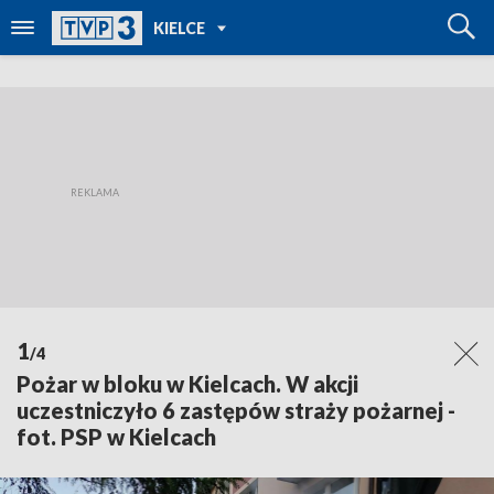
POWRÓT DO
KIELCE
TVP REGIONY
1
/4
Pożar w bloku w Kielcach. W akcji
uczestniczyło 6 zastępów straży pożarnej -
fot. PSP w Kielcach