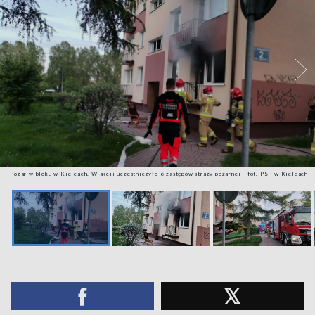
Pożar w bloku w Kielcach. W akcji uczestniczyło 6 zastępów straży pożarnej - fot. PSP w Kielcach