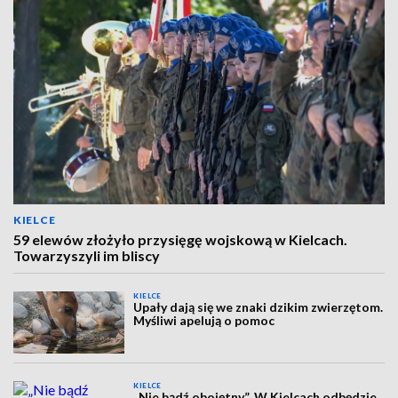
KIELCE
59 elewów złożyło przysięgę wojskową w Kielcach.
Towarzyszyli im bliscy
KIELCE
Upały dają się we znaki dzikim zwierzętom.
Myśliwi apelują o pomoc
KIELCE
„Nie bądź obojętny”. W Kielcach odbędzie