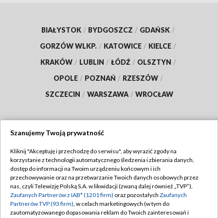
BIAŁYSTOK
/
BYDGOSZCZ
/
GDAŃSK
/
GORZÓW WLKP.
/
KATOWICE
/
KIELCE
/
KRAKÓW
/
LUBLIN
/
ŁÓDŹ
/
OLSZTYN
/
OPOLE
/
POZNAŃ
/
RZESZÓW
/
SZCZECIN
/
WARSZAWA
/
WROCŁAW
Szanujemy Twoją prywatność
Dołącz do nas:
Kliknij "Akceptuję i przechodzę do serwisu", aby wyrazić zgody na
korzystanie z technologii automatycznego śledzenia i zbierania danych,
TVP
dostęp do informacji na Twoim urządzeniu końcowym i ich
Abonament TVP
przechowywanie oraz na przetwarzanie Twoich danych osobowych przez
Regulamin TVP
nas, czyli Telewizję Polską S.A. w likwidacji (zwaną dalej również „TVP”),
Emisja w TVP
Polityka prywatności
Zaufanych Partnerów z IAB* (1201 firm)
oraz pozostałych
Zaufanych
Partnerów TVP (93 firm)
, w celach marketingowych (w tym do
Centrum informacji TVP
Moje zgody
zautomatyzowanego dopasowania reklam do Twoich zainteresowań i