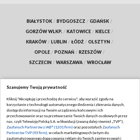
BIAŁYSTOK
/
BYDGOSZCZ
/
GDAŃSK
/
GORZÓW WLKP.
/
KATOWICE
/
KIELCE
/
KRAKÓW
/
LUBLIN
/
ŁÓDŹ
/
OLSZTYN
/
OPOLE
/
POZNAŃ
/
RZESZÓW
/
SZCZECIN
/
WARSZAWA
/
WROCŁAW
Szanujemy Twoją prywatność
Dołącz do nas:
Kliknij "Akceptuję i przechodzę do serwisu", aby wyrazić zgody na
korzystanie z technologii automatycznego śledzenia i zbierania danych,
TVP
dostęp do informacji na Twoim urządzeniu końcowym i ich
Abonament TVP
przechowywanie oraz na przetwarzanie Twoich danych osobowych przez
Regulamin TVP
nas, czyli Telewizję Polską S.A. w likwidacji (zwaną dalej również „TVP”),
Emisja w TVP
Zaufanych Partnerów z IAB* (1201 firm)
oraz pozostałych
Zaufanych
Polityka prywatności
Partnerów TVP (93 firm)
, w celach marketingowych (w tym do
Centrum informacji TVP
Moje zgody
zautomatyzowanego dopasowania reklam do Twoich zainteresowań i