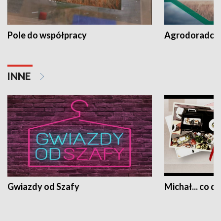
Pole do współpracy
Agrodoradcy 
INNE
Gwiazdy od Szafy
Michał... co dz