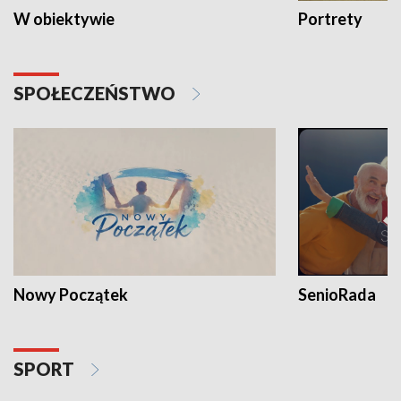
W obiektywie
Portrety
SPOŁECZEŃSTWO
Nowy Początek
SenioRada
SPORT