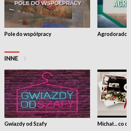
Pole do współpracy
Agrodoradcy 
INNE
Gwiazdy od Szafy
Michał... co dz