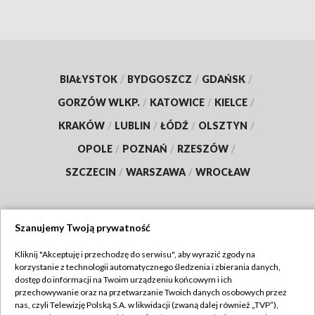
BIAŁYSTOK
/
BYDGOSZCZ
/
GDAŃSK
/
GORZÓW WLKP.
/
KATOWICE
/
KIELCE
/
KRAKÓW
/
LUBLIN
/
ŁÓDŹ
/
OLSZTYN
/
OPOLE
/
POZNAŃ
/
RZESZÓW
/
SZCZECIN
/
WARSZAWA
/
WROCŁAW
Szanujemy Twoją prywatność
Dołącz do nas:
Kliknij "Akceptuję i przechodzę do serwisu", aby wyrazić zgody na
korzystanie z technologii automatycznego śledzenia i zbierania danych,
TVP
dostęp do informacji na Twoim urządzeniu końcowym i ich
Abonament TVP
przechowywanie oraz na przetwarzanie Twoich danych osobowych przez
Regulamin TVP
nas, czyli Telewizję Polską S.A. w likwidacji (zwaną dalej również „TVP”),