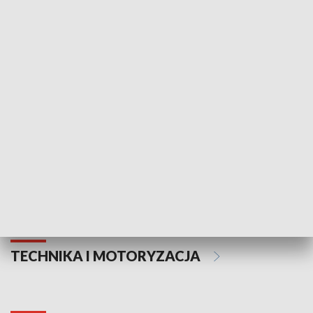
KULTURA I SZTUKA
Informator kulturalny
Drzwi do kult
TECHNIKA I MOTORYZACJA