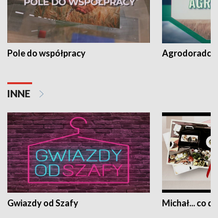
Pole do współpracy
Agrodoradcy 
INNE
Gwiazdy od Szafy
Michał... co dz