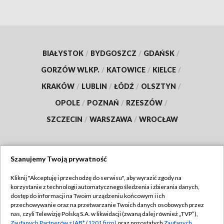
BIAŁYSTOK
/
BYDGOSZCZ
/
GDAŃSK
/
GORZÓW WLKP.
/
KATOWICE
/
KIELCE
/
KRAKÓW
/
LUBLIN
/
ŁÓDŹ
/
OLSZTYN
/
OPOLE
/
POZNAŃ
/
RZESZÓW
/
SZCZECIN
/
WARSZAWA
/
WROCŁAW
Szanujemy Twoją prywatność
Dołącz do nas:
Kliknij "Akceptuję i przechodzę do serwisu", aby wyrazić zgody na
korzystanie z technologii automatycznego śledzenia i zbierania danych,
TVP
dostęp do informacji na Twoim urządzeniu końcowym i ich
Abonament TVP
przechowywanie oraz na przetwarzanie Twoich danych osobowych przez
Regulamin TVP
nas, czyli Telewizję Polską S.A. w likwidacji (zwaną dalej również „TVP”),
Emisja w TVP
Zaufanych Partnerów z IAB* (1201 firm)
oraz pozostałych
Zaufanych
Polityka prywatności