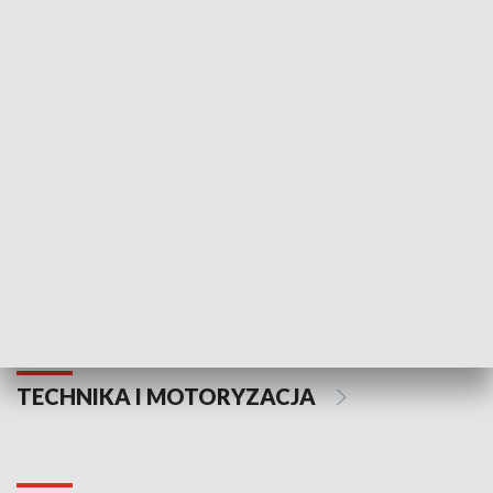
KULTURA I SZTUKA
Informator kulturalny
Drzwi do kult
TECHNIKA I MOTORYZACJA