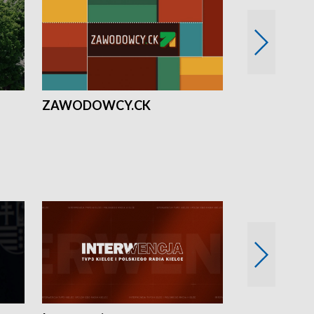
ZAWODOWCY.CK
Solidarni z U