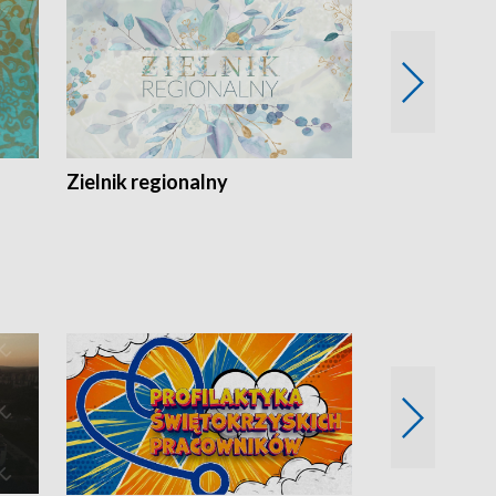
Zielnik regionalny
EkoLogiczni