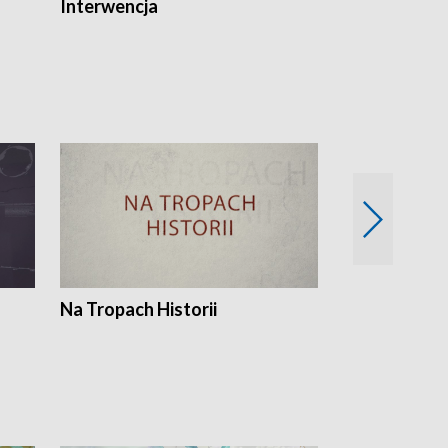
Interwencja
Fakty i Opin
Na Tropach Historii
Szept ziemi