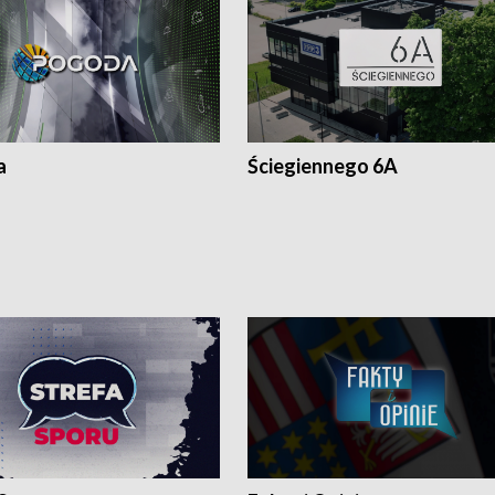
a
Ściegiennego 6A