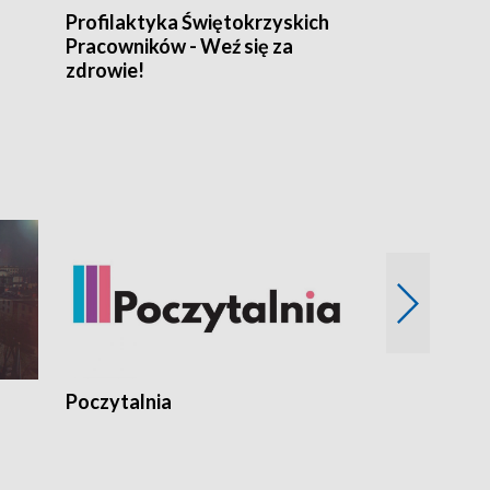
Profilaktyka Świętokrzyskich
Misja: Pacjen
Pracowników - Weź się za
zdrowie!
Poczytalnia
Koncerty TV