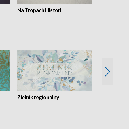
Na Tropach Historii
Szept ziemi
Zielnik regionalny
EkoLogiczni