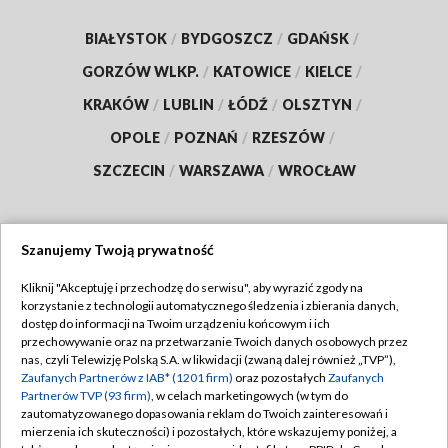
BIAŁYSTOK
/
BYDGOSZCZ
/
GDAŃSK
/
GORZÓW WLKP.
/
KATOWICE
/
KIELCE
/
KRAKÓW
/
LUBLIN
/
ŁÓDŹ
/
OLSZTYN
/
OPOLE
/
POZNAŃ
/
RZESZÓW
/
SZCZECIN
/
WARSZAWA
/
WROCŁAW
Szanujemy Twoją prywatność
Dołącz do nas:
Kliknij "Akceptuję i przechodzę do serwisu", aby wyrazić zgody na
korzystanie z technologii automatycznego śledzenia i zbierania danych,
TVP
dostęp do informacji na Twoim urządzeniu końcowym i ich
Abonament TVP
przechowywanie oraz na przetwarzanie Twoich danych osobowych przez
Regulamin TVP
nas, czyli Telewizję Polską S.A. w likwidacji (zwaną dalej również „TVP”),
Emisja w TVP
Polityka prywatności
Zaufanych Partnerów z IAB* (1201 firm)
oraz pozostałych
Zaufanych
Partnerów TVP (93 firm)
, w celach marketingowych (w tym do
Centrum informacji TVP
Moje zgody
zautomatyzowanego dopasowania reklam do Twoich zainteresowań i
mierzenia ich skuteczności) i pozostałych, które wskazujemy poniżej, a
Naziemna Telewizja Cyfrowa
Pomoc