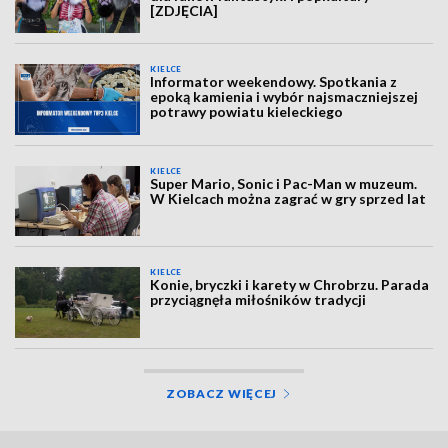
[ZDJĘCIA]
KIELCE
Informator weekendowy. Spotkania z
epoką kamienia i wybór najsmaczniejszej
potrawy powiatu kieleckiego
KIELCE
Super Mario, Sonic i Pac-Man w muzeum.
W Kielcach można zagrać w gry sprzed lat
KIELCE
Konie, bryczki i karety w Chrobrzu. Parada
przyciągnęła miłośników tradycji
ZOBACZ WIĘCEJ