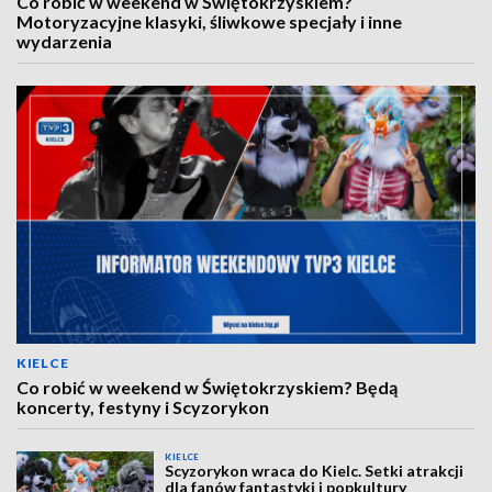
Co robić w weekend w Świętokrzyskiem?
Motoryzacyjne klasyki, śliwkowe specjały i inne
wydarzenia
KIELCE
Co robić w weekend w Świętokrzyskiem? Będą
koncerty, festyny i Scyzorykon
KIELCE
Scyzorykon wraca do Kielc. Setki atrakcji
dla fanów fantastyki i popkultury