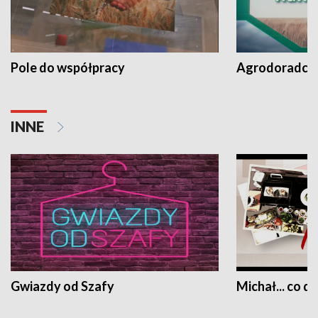
Pole do współpracy
Agrodoradcy 
INNE
Gwiazdy od Szafy
Michał... co dz