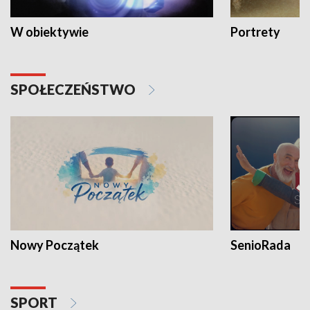
W obiektywie
Portrety
SPOŁECZEŃSTWO
Nowy Początek
SenioRada
SPORT