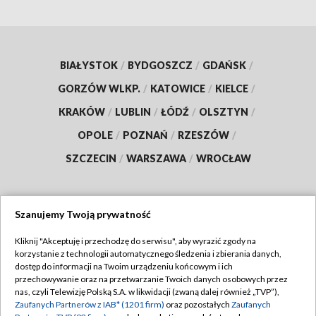
BIAŁYSTOK
/
BYDGOSZCZ
/
GDAŃSK
/
GORZÓW WLKP.
/
KATOWICE
/
KIELCE
/
KRAKÓW
/
LUBLIN
/
ŁÓDŹ
/
OLSZTYN
/
OPOLE
/
POZNAŃ
/
RZESZÓW
/
SZCZECIN
/
WARSZAWA
/
WROCŁAW
Szanujemy Twoją prywatność
Dołącz do nas:
Kliknij "Akceptuję i przechodzę do serwisu", aby wyrazić zgody na
korzystanie z technologii automatycznego śledzenia i zbierania danych,
TVP
dostęp do informacji na Twoim urządzeniu końcowym i ich
Abonament TVP
przechowywanie oraz na przetwarzanie Twoich danych osobowych przez
Regulamin TVP
nas, czyli Telewizję Polską S.A. w likwidacji (zwaną dalej również „TVP”),
Emisja w TVP
Zaufanych Partnerów z IAB* (1201 firm)
oraz pozostałych
Zaufanych
Polityka prywatności