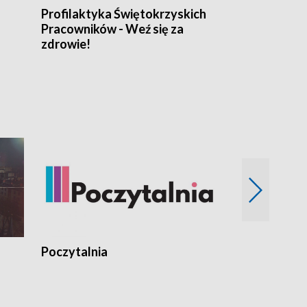
Profilaktyka Świętokrzyskich
Misja: Pacjen
Pracowników - Weź się za
zdrowie!
Poczytalnia
Koncerty TV