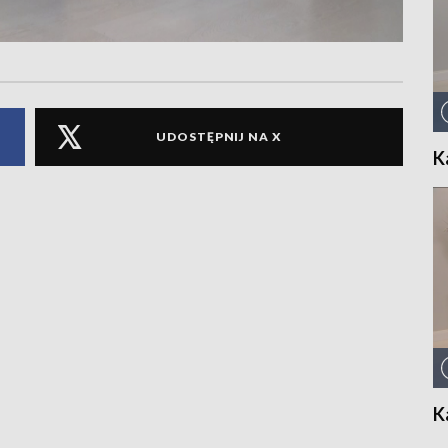
UDOSTĘPNIJ NA X
K
K