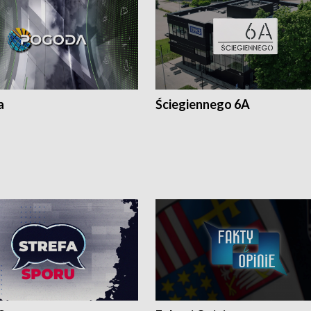
a
Ściegiennego 6A