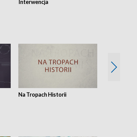
Interwencja
Fakty i Opin
Na Tropach Historii
Szept ziemi