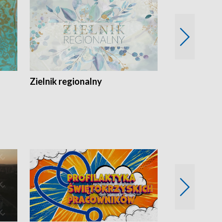
Zielnik regionalny
EkoLogiczni