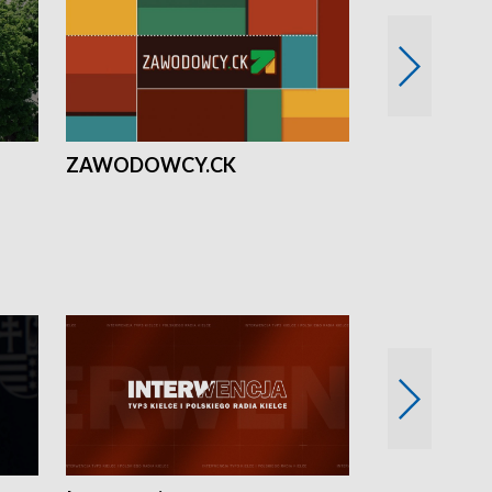
ZAWODOWCY.CK
Solidarni z U