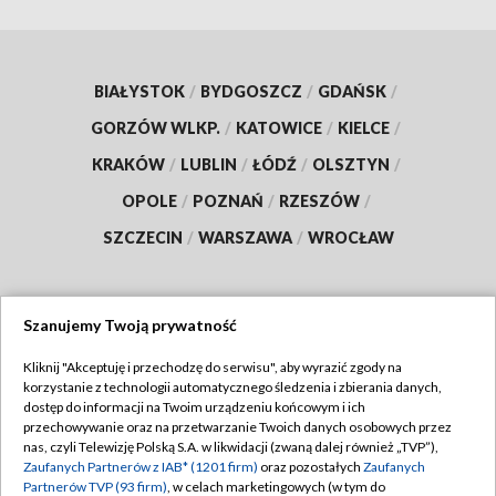
BIAŁYSTOK
/
BYDGOSZCZ
/
GDAŃSK
/
GORZÓW WLKP.
/
KATOWICE
/
KIELCE
/
KRAKÓW
/
LUBLIN
/
ŁÓDŹ
/
OLSZTYN
/
OPOLE
/
POZNAŃ
/
RZESZÓW
/
SZCZECIN
/
WARSZAWA
/
WROCŁAW
Szanujemy Twoją prywatność
Dołącz do nas:
Kliknij "Akceptuję i przechodzę do serwisu", aby wyrazić zgody na
korzystanie z technologii automatycznego śledzenia i zbierania danych,
TVP
dostęp do informacji na Twoim urządzeniu końcowym i ich
Abonament TVP
przechowywanie oraz na przetwarzanie Twoich danych osobowych przez
Regulamin TVP
nas, czyli Telewizję Polską S.A. w likwidacji (zwaną dalej również „TVP”),
Emisja w TVP
Polityka prywatności
Zaufanych Partnerów z IAB* (1201 firm)
oraz pozostałych
Zaufanych
Partnerów TVP (93 firm)
, w celach marketingowych (w tym do