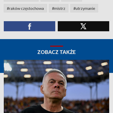
#raków częstochowa
#mistrz
#utrzymanie
ZOBACZ TAKŻE