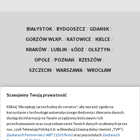
BIAŁYSTOK
/
BYDGOSZCZ
/
GDAŃSK
/
GORZÓW WLKP.
/
KATOWICE
/
KIELCE
/
KRAKÓW
/
LUBLIN
/
ŁÓDŹ
/
OLSZTYN
/
OPOLE
/
POZNAŃ
/
RZESZÓW
/
SZCZECIN
/
WARSZAWA
/
WROCŁAW
Szanujemy Twoją prywatność
Dołącz do nas:
Kliknij "Akceptuję i przechodzę do serwisu", aby wyrazić zgody na
korzystanie z technologii automatycznego śledzenia i zbierania danych,
TVP
dostęp do informacji na Twoim urządzeniu końcowym i ich
Abonament TVP
przechowywanie oraz na przetwarzanie Twoich danych osobowych przez
Regulamin TVP
nas, czyli Telewizję Polską S.A. w likwidacji (zwaną dalej również „TVP”),
Emisja w TVP
Zaufanych Partnerów z IAB* (1201 firm)
oraz pozostałych
Zaufanych
Polityka prywatności