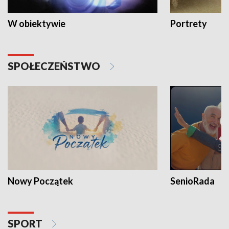
W obiektywie
Portrety
SPOŁECZEŃSTWO
Nowy Początek
SenioRada
SPORT