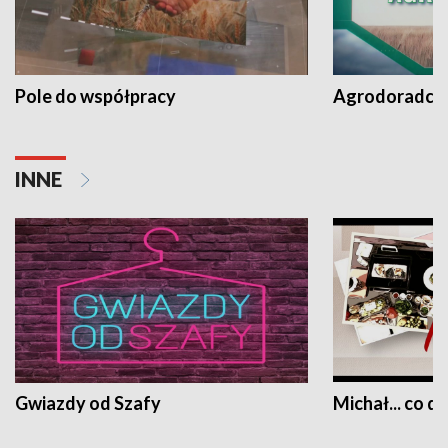
Pole do współpracy
Agrodoradcy 
INNE
Gwiazdy od Szafy
Michał... co dz