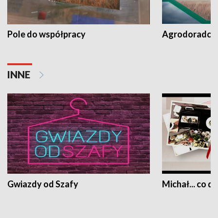
Pole do współpracy
Agrodoradcy 
INNE
Gwiazdy od Szafy
Michał... co dz