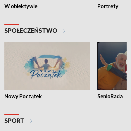
W obiektywie
Portrety
SPOŁECZEŃSTWO
Nowy Początek
SenioRada
SPORT