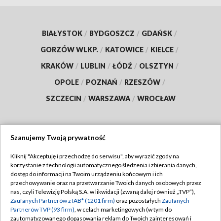
BIAŁYSTOK
/
BYDGOSZCZ
/
GDAŃSK
/
GORZÓW WLKP.
/
KATOWICE
/
KIELCE
/
KRAKÓW
/
LUBLIN
/
ŁÓDŹ
/
OLSZTYN
/
OPOLE
/
POZNAŃ
/
RZESZÓW
/
SZCZECIN
/
WARSZAWA
/
WROCŁAW
Szanujemy Twoją prywatność
Dołącz do nas:
Kliknij "Akceptuję i przechodzę do serwisu", aby wyrazić zgody na
korzystanie z technologii automatycznego śledzenia i zbierania danych,
TVP
dostęp do informacji na Twoim urządzeniu końcowym i ich
Abonament TVP
przechowywanie oraz na przetwarzanie Twoich danych osobowych przez
Regulamin TVP
nas, czyli Telewizję Polską S.A. w likwidacji (zwaną dalej również „TVP”),
Emisja w TVP
Zaufanych Partnerów z IAB* (1201 firm)
oraz pozostałych
Zaufanych
Polityka prywatności
Partnerów TVP (93 firm)
, w celach marketingowych (w tym do
Centrum informacji TVP
Moje zgody
zautomatyzowanego dopasowania reklam do Twoich zainteresowań i