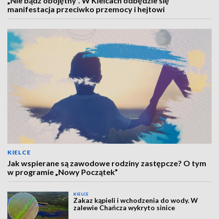
„Nie bądź obojętny”. W Kielcach odbędzie się
manifestacja przeciwko przemocy i hejtowi
KIELCE
Jak wspierane są zawodowe rodziny zastępcze? O tym
w programie „Nowy Początek”
KIELCE
Zakaz kąpieli i wchodzenia do wody. W
zalewie Chańcza wykryto sinice