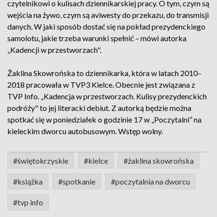
czytelnikowi o kulisach dziennikarskiej pracy. O tym, czym są
wejścia na żywo, czym są aviwesty do przekazu, do transmisji
danych. W jaki sposób dostać się na pokład prezydenckiego
samolotu, jakie trzeba warunki spełnić – mówi autorka
„Kadencji w przestworzach".
Żaklina Skowrońska to dziennikarka, która w latach 2010–
2018 pracowała w TVP3 Kielce. Obecnie jest związana z
TVP Info. „Kadencja w przestworzach. Kulisy prezydenckich
podróży" to jej literacki debiut. Z autorką będzie można
spotkać się w poniedziałek o godzinie 17 w „Poczytalni” na
kieleckim dworcu autobusowym. Wstęp wolny.
#świętokrzyskie
#kielce
#żaklina skowrońska
#książka
#spotkanie
#poczytalnia na dworcu
#tvp info