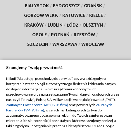
BIAŁYSTOK
/
BYDGOSZCZ
/
GDAŃSK
/
GORZÓW WLKP.
/
KATOWICE
/
KIELCE
/
KRAKÓW
/
LUBLIN
/
ŁÓDŹ
/
OLSZTYN
/
OPOLE
/
POZNAŃ
/
RZESZÓW
/
SZCZECIN
/
WARSZAWA
/
WROCŁAW
Szanujemy Twoją prywatność
Dołącz do nas:
Kliknij "Akceptuję i przechodzę do serwisu", aby wyrazić zgody na
korzystanie z technologii automatycznego śledzenia i zbierania danych,
TVP
dostęp do informacji na Twoim urządzeniu końcowym i ich
Abonament TVP
przechowywanie oraz na przetwarzanie Twoich danych osobowych przez
Regulamin TVP
nas, czyli Telewizję Polską S.A. w likwidacji (zwaną dalej również „TVP”),
Emisja w TVP
Polityka prywatności
Zaufanych Partnerów z IAB* (1201 firm)
oraz pozostałych
Zaufanych
Partnerów TVP (93 firm)
, w celach marketingowych (w tym do
Centrum informacji TVP
Moje zgody
zautomatyzowanego dopasowania reklam do Twoich zainteresowań i
mierzenia ich skuteczności) i pozostałych, które wskazujemy poniżej, a
Naziemna Telewizja Cyfrowa
Pomoc
także zgody na udostępnianie przez nas identyfikatora PPID do Google.