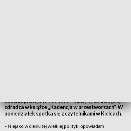
W cieniu wielkiej polityki. Zaproszenie na spotkanie z Żakliną Skowrońska,
dziennikarką TVP Info
Uczestniczyła w ponad 60 zagranicznych
podróżach z prezydentem Andrzejem Dudą. Żaklina
Skowrońska – nasza redakcyjna koleżanka, która
obecnie pracuje w TVP Info – kulisy tych delegacji
zdradza w książce „Kadencja w przestworzach". W
poniedziałek spotka się z czytelnikami w Kielcach.
– Niejako w cieniu tej wielkiej polityki opowiadam