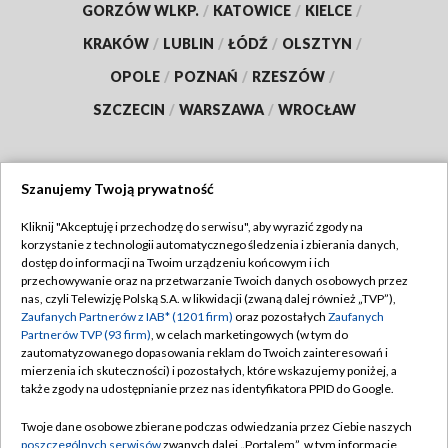
GORZÓW WLKP.
/
KATOWICE
/
KIELCE
/
KRAKÓW
/
LUBLIN
/
ŁÓDŹ
/
OLSZTYN
/
OPOLE
/
POZNAŃ
/
RZESZÓW
/
SZCZECIN
/
WARSZAWA
/
WROCŁAW
Szanujemy Twoją prywatność
Dołącz do nas:
Kliknij "Akceptuję i przechodzę do serwisu", aby wyrazić zgody na
korzystanie z technologii automatycznego śledzenia i zbierania danych,
TVP
dostęp do informacji na Twoim urządzeniu końcowym i ich
Abonament TVP
przechowywanie oraz na przetwarzanie Twoich danych osobowych przez
Regulamin TVP
nas, czyli Telewizję Polską S.A. w likwidacji (zwaną dalej również „TVP”),
Emisja w TVP
Polityka prywatności
Zaufanych Partnerów z IAB* (1201 firm)
oraz pozostałych
Zaufanych
Partnerów TVP (93 firm)
, w celach marketingowych (w tym do
Centrum informacji TVP
Moje zgody
zautomatyzowanego dopasowania reklam do Twoich zainteresowań i
mierzenia ich skuteczności) i pozostałych, które wskazujemy poniżej, a
Naziemna Telewizja Cyfrowa
Pomoc
także zgody na udostępnianie przez nas identyfikatora PPID do Google.
Sklep TVP
Biuro reklamy
Twoje dane osobowe zbierane podczas odwiedzania przez Ciebie naszych
Rada Programowa
Kontakt
poszczególnych serwisów
zwanych dalej „Portalem”, w tym informacje