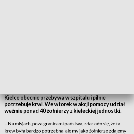
Do akcji pomocy dla naszej koleżanki Uli Nowickiej dołączą żołnierze z CPdMZ
Do walki o zdrowie i życie naszej redakcyjnej
koleżanki dołączają żołnierze z Centrum
Przygotowań do Misji Zagranicznych.
Przypomnijmy: Urszula Nowicka, reporterka TVP3
Kielce obecnie przebywa w szpitalu i pilnie
potrzebuje krwi. We wtorek w akcji pomocy udział
weźmie ponad 40 żołnierzy z kieleckiej jednostki.
– Na misjach, poza granicami państwa, zdarzało się, że ta
krew była bardzo potrzebna, ale my jako żołnierze zdajemy