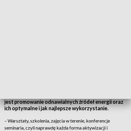
Po pierwsze, edukacja. Można otrzymać pieniądze na działania proekologiczne
Wojewódzki Fundusz Ochrony Środowiska i
Gospodarki Wodnej ogłosił nabór wniosków do
regionalnego programu Edukacji Ekologicznej.
Inicjatywa skierowana jest do gmin, powiatów,
stowarzyszeń, uczelni i fundacji. Celem programu
jest promowanie odnawialnych źródeł energii oraz
ich optymalne i jak najlepsze wykorzystanie.
– Warsztaty, szkolenia, zajęcia w terenie, konferencje
seminaria, czyli naprawdę każda forma aktywizacji i