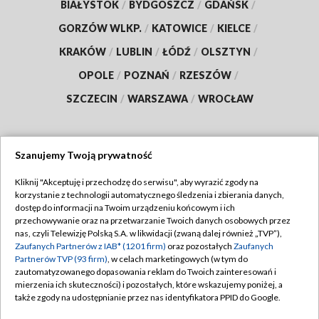
BIAŁYSTOK
/
BYDGOSZCZ
/
GDAŃSK
/
GORZÓW WLKP.
/
KATOWICE
/
KIELCE
/
KRAKÓW
/
LUBLIN
/
ŁÓDŹ
/
OLSZTYN
/
OPOLE
/
POZNAŃ
/
RZESZÓW
/
SZCZECIN
/
WARSZAWA
/
WROCŁAW
Szanujemy Twoją prywatność
Dołącz do nas:
Kliknij "Akceptuję i przechodzę do serwisu", aby wyrazić zgody na
korzystanie z technologii automatycznego śledzenia i zbierania danych,
TVP
dostęp do informacji na Twoim urządzeniu końcowym i ich
Abonament TVP
przechowywanie oraz na przetwarzanie Twoich danych osobowych przez
Regulamin TVP
nas, czyli Telewizję Polską S.A. w likwidacji (zwaną dalej również „TVP”),
Emisja w TVP
Polityka prywatności
Zaufanych Partnerów z IAB* (1201 firm)
oraz pozostałych
Zaufanych
Partnerów TVP (93 firm)
, w celach marketingowych (w tym do
Centrum informacji TVP
Moje zgody
zautomatyzowanego dopasowania reklam do Twoich zainteresowań i
mierzenia ich skuteczności) i pozostałych, które wskazujemy poniżej, a
Naziemna Telewizja Cyfrowa
Pomoc
także zgody na udostępnianie przez nas identyfikatora PPID do Google.
Sklep TVP
Biuro reklamy