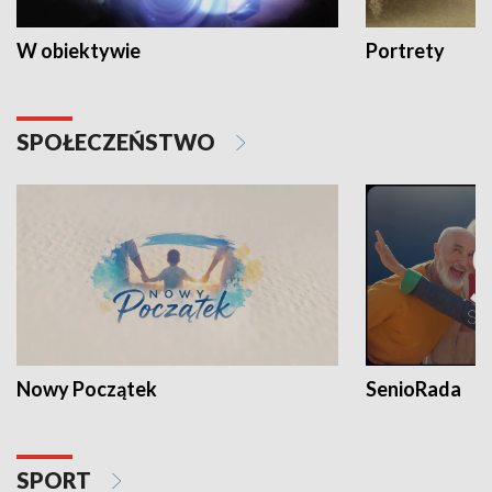
W obiektywie
Portrety
SPOŁECZEŃSTWO
Nowy Początek
SenioRada
SPORT