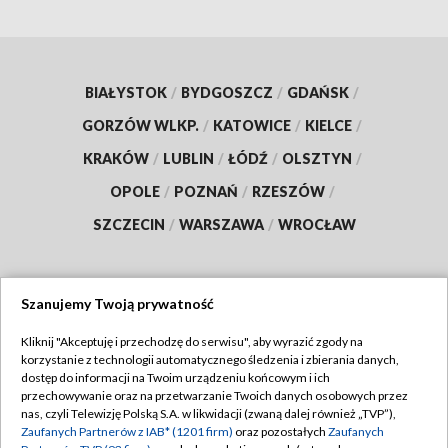
BIAŁYSTOK
/
BYDGOSZCZ
/
GDAŃSK
/
GORZÓW WLKP.
/
KATOWICE
/
KIELCE
/
KRAKÓW
/
LUBLIN
/
ŁÓDŹ
/
OLSZTYN
/
OPOLE
/
POZNAŃ
/
RZESZÓW
/
SZCZECIN
/
WARSZAWA
/
WROCŁAW
Szanujemy Twoją prywatność
Dołącz do nas:
Kliknij "Akceptuję i przechodzę do serwisu", aby wyrazić zgody na
korzystanie z technologii automatycznego śledzenia i zbierania danych,
TVP
dostęp do informacji na Twoim urządzeniu końcowym i ich
Abonament TVP
przechowywanie oraz na przetwarzanie Twoich danych osobowych przez
Regulamin TVP
nas, czyli Telewizję Polską S.A. w likwidacji (zwaną dalej również „TVP”),
Emisja w TVP
Zaufanych Partnerów z IAB* (1201 firm)
oraz pozostałych
Zaufanych
Polityka prywatności