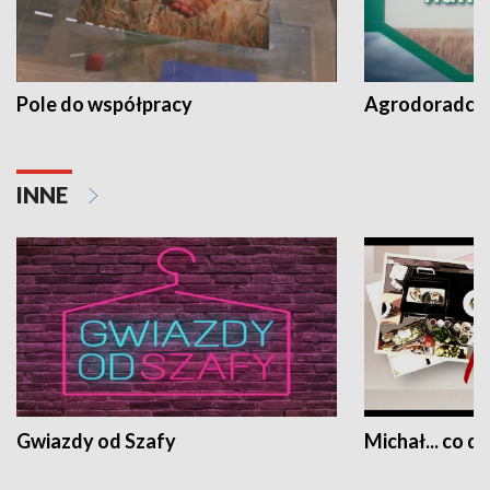
Pole do współpracy
Agrodoradcy 
INNE
Gwiazdy od Szafy
Michał... co dz