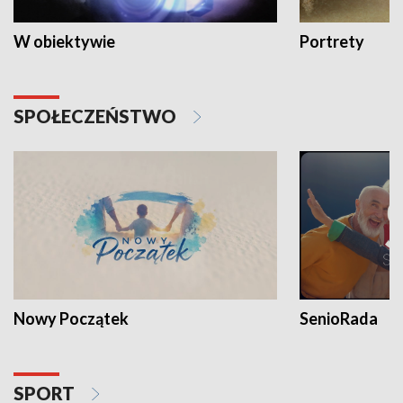
W obiektywie
Portrety
SPOŁECZEŃSTWO
Nowy Początek
SenioRada
SPORT