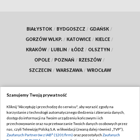
BIAŁYSTOK
/
BYDGOSZCZ
/
GDAŃSK
/
GORZÓW WLKP.
/
KATOWICE
/
KIELCE
/
KRAKÓW
/
LUBLIN
/
ŁÓDŹ
/
OLSZTYN
/
OPOLE
/
POZNAŃ
/
RZESZÓW
/
SZCZECIN
/
WARSZAWA
/
WROCŁAW
Szanujemy Twoją prywatność
Dołącz do nas:
Kliknij "Akceptuję i przechodzę do serwisu", aby wyrazić zgody na
korzystanie z technologii automatycznego śledzenia i zbierania danych,
TVP
dostęp do informacji na Twoim urządzeniu końcowym i ich
Abonament TVP
przechowywanie oraz na przetwarzanie Twoich danych osobowych przez
Regulamin TVP
nas, czyli Telewizję Polską S.A. w likwidacji (zwaną dalej również „TVP”),
Emisja w TVP
Zaufanych Partnerów z IAB* (1201 firm)
oraz pozostałych
Zaufanych
Polityka prywatności