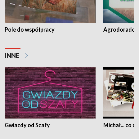
Pole do współpracy
Agrodoradcy 
INNE
Gwiazdy od Szafy
Michał... co dz