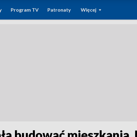
y
Program TV
Patronaty
Więcej
ła budować mieszkania. 