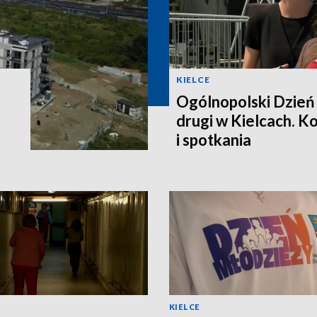
KIELCE
Ogólnopolski Dzień
drugi w Kielcach. K
i spotkania
KIELCE