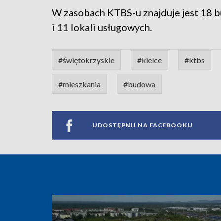
W zasobach KTBS-u znajduje jest 18 b
i 11 lokali usługowych.
#świętokrzyskie
#kielce
#ktbs
#mieszkania
#budowa
UDOSTĘPNIJ NA FACEBOOKU