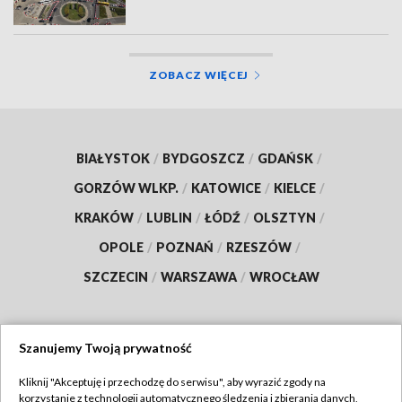
ZOBACZ WIĘCEJ
BIAŁYSTOK
/
BYDGOSZCZ
/
GDAŃSK
/
GORZÓW WLKP.
/
KATOWICE
/
KIELCE
/
KRAKÓW
/
LUBLIN
/
ŁÓDŹ
/
OLSZTYN
/
OPOLE
/
POZNAŃ
/
RZESZÓW
/
SZCZECIN
/
WARSZAWA
/
WROCŁAW
Szanujemy Twoją prywatność
Dołącz do nas:
Kliknij "Akceptuję i przechodzę do serwisu", aby wyrazić zgody na
korzystanie z technologii automatycznego śledzenia i zbierania danych,