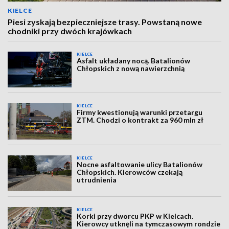
KIELCE
Piesi zyskają bezpieczniejsze trasy. Powstaną nowe
chodniki przy dwóch krajówkach
KIELCE
Asfalt układany nocą. Batalionów
Chłopskich z nową nawierzchnią
KIELCE
Firmy kwestionują warunki przetargu
ZTM. Chodzi o kontrakt za 960 mln zł
KIELCE
Nocne asfaltowanie ulicy Batalionów
Chłopskich. Kierowców czekają
utrudnienia
KIELCE
Korki przy dworcu PKP w Kielcach.
Kierowcy utknęli na tymczasowym rondzie