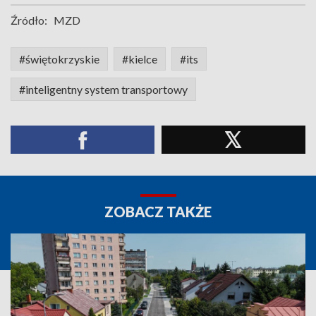
Źródło:
MZD
#świętokrzyskie
#kielce
#its
#inteligentny system transportowy
ZOBACZ TAKŻE