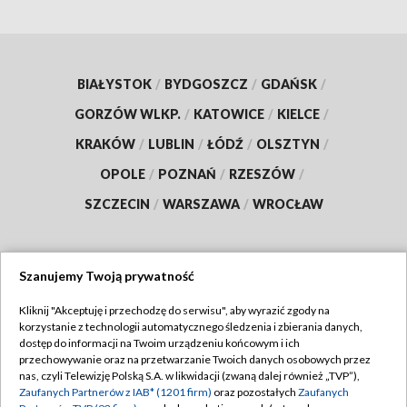
BIAŁYSTOK
/
BYDGOSZCZ
/
GDAŃSK
/
GORZÓW WLKP.
/
KATOWICE
/
KIELCE
/
KRAKÓW
/
LUBLIN
/
ŁÓDŹ
/
OLSZTYN
/
OPOLE
/
POZNAŃ
/
RZESZÓW
/
SZCZECIN
/
WARSZAWA
/
WROCŁAW
Szanujemy Twoją prywatność
Dołącz do nas:
Kliknij "Akceptuję i przechodzę do serwisu", aby wyrazić zgody na
korzystanie z technologii automatycznego śledzenia i zbierania danych,
TVP
dostęp do informacji na Twoim urządzeniu końcowym i ich
Abonament TVP
przechowywanie oraz na przetwarzanie Twoich danych osobowych przez
Regulamin TVP
nas, czyli Telewizję Polską S.A. w likwidacji (zwaną dalej również „TVP”),
Emisja w TVP
Zaufanych Partnerów z IAB* (1201 firm)
oraz pozostałych
Zaufanych
Polityka prywatności