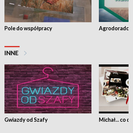
Pole do współpracy
Agrodoradcy 
INNE
Gwiazdy od Szafy
Michał... co dz