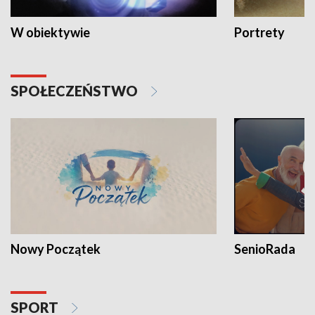
W obiektywie
Portrety
SPOŁECZEŃSTWO
Nowy Początek
SenioRada
SPORT