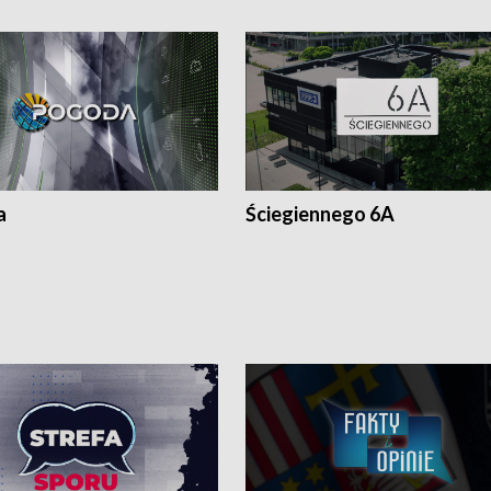
a
Ściegiennego 6A