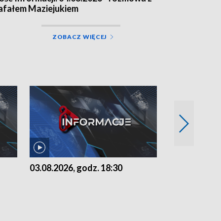
afałem Maziejukiem
ZOBACZ WIĘCEJ
03.08.2026, godz. 18:30
02.08.2026, 