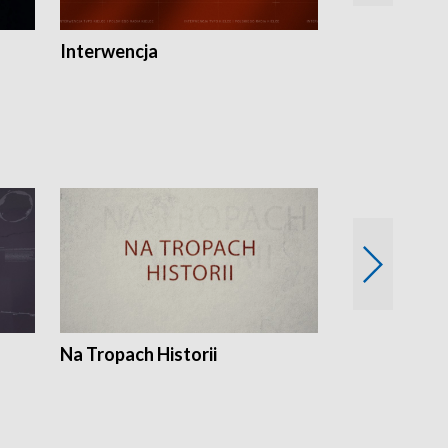
Interwencja
Fakty i Opin
Na Tropach Historii
Szept ziemi