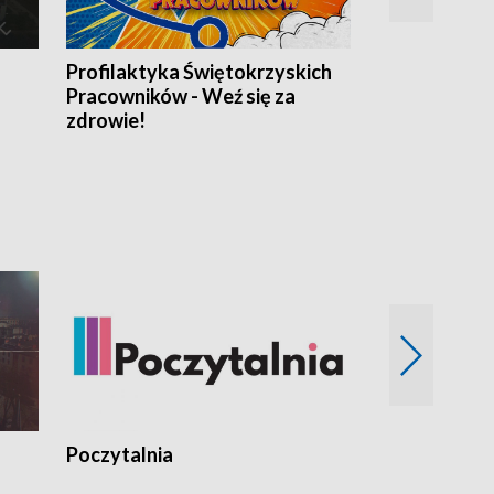
Profilaktyka Świętokrzyskich
Misja: Pacjen
Pracowników - Weź się za
zdrowie!
Poczytalnia
Koncerty TV