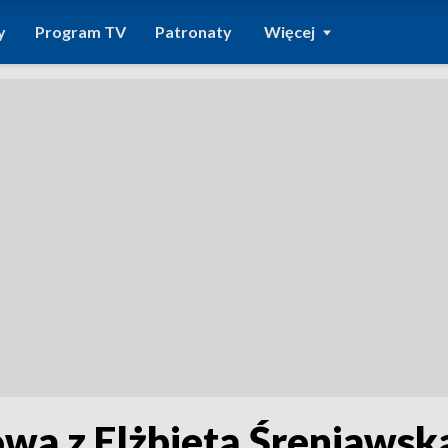
y
Program TV
Patronaty
Więcej
owa z Elżbietą Śreniawsk