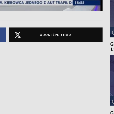
UDOSTĘPNIJ NA X
G
J
G