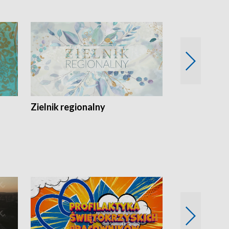
Zielnik regionalny
EkoLogiczni