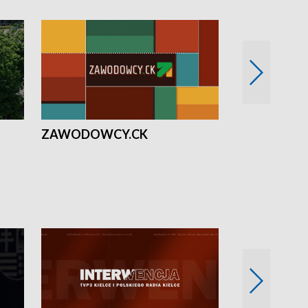
ZAWODOWCY.CK
Solidarni z U