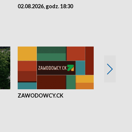
02.08.2026, godz. 18:30
01.08.2026, 
ZAWODOWCY.CK
Solidarni z U