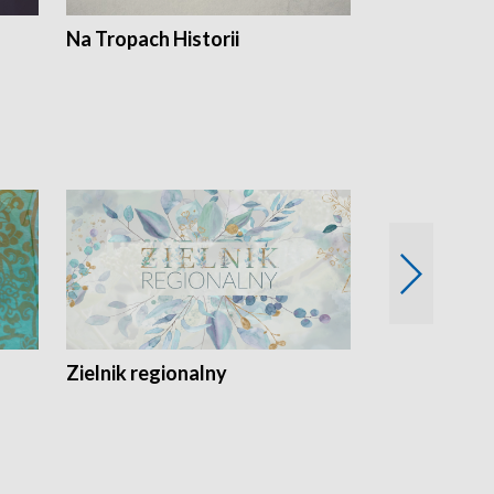
Na Tropach Historii
Szept ziemi
Zielnik regionalny
EkoLogiczni