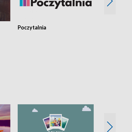
Poczytalnia
Koncerty TV