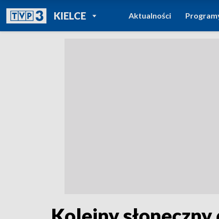
POWRÓT DO
KIELCE
Aktualności
Program
TVP REGIONY
Kolejny słoneczny 