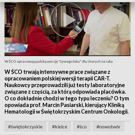
W ŚCO opracowują polską wersję "żywego leku" dla chorych na raka
W ŚCO trwają intensywne prace związane z
opracowaniem polskiej wersji terapii CAR-T.
Naukowcy przeprowadzili już testy laboratoryjne
związane z częścią, za którą odpowiada placówka.
O co dokładnie chodzi w tego typu leczeniu? O tym
opowiada prof. Marcin Pasiarski, kierujący Kliniką
Hematologii w Świętokrzyskim Centrum Onkologii.
#świętokrzyskie
#kielce
#śco
#nowotwór