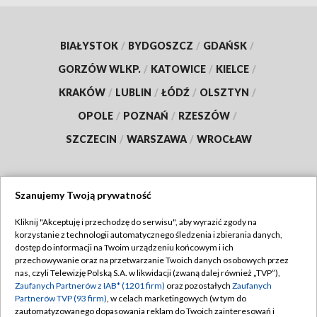
BIAŁYSTOK
/
BYDGOSZCZ
/
GDAŃSK
/
GORZÓW WLKP.
/
KATOWICE
/
KIELCE
/
KRAKÓW
/
LUBLIN
/
ŁÓDŹ
/
OLSZTYN
/
OPOLE
/
POZNAŃ
/
RZESZÓW
/
SZCZECIN
/
WARSZAWA
/
WROCŁAW
Szanujemy Twoją prywatność
Dołącz do nas:
Kliknij "Akceptuję i przechodzę do serwisu", aby wyrazić zgody na
korzystanie z technologii automatycznego śledzenia i zbierania danych,
TVP
dostęp do informacji na Twoim urządzeniu końcowym i ich
Abonament TVP
przechowywanie oraz na przetwarzanie Twoich danych osobowych przez
Regulamin TVP
nas, czyli Telewizję Polską S.A. w likwidacji (zwaną dalej również „TVP”),
Emisja w TVP
Polityka prywatności
Zaufanych Partnerów z IAB* (1201 firm)
oraz pozostałych
Zaufanych
Partnerów TVP (93 firm)
, w celach marketingowych (w tym do
Centrum informacji TVP
Moje zgody
zautomatyzowanego dopasowania reklam do Twoich zainteresowań i