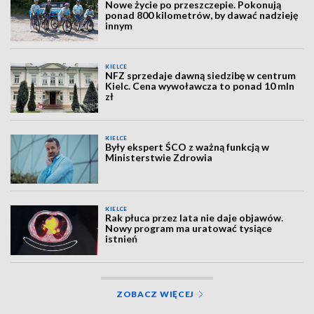
Nowe życie po przeszczepie. Pokonują
ponad 800 kilometrów, by dawać nadzieję
innym
KIELCE
NFZ sprzedaje dawną siedzibę w centrum
Kielc. Cena wywoławcza to ponad 10 mln
zł
KIELCE
Były ekspert ŚCO z ważną funkcją w
Ministerstwie Zdrowia
KIELCE
Rak płuca przez lata nie daje objawów.
Nowy program ma uratować tysiące
istnień
ZOBACZ WIĘCEJ