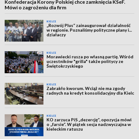
Konfederacja Korony Polskiej chce zamknięcia KSeF.
Mówi o zagrożeniu dla firm
KIELCE
„Rozwój Plus” zainaugurował działalność
w regionie. Poznaliśmy polityczne plany i...
działaczy
KIELCE
Morawiecki rusza po własną partię. Wśród
uczestników "grilla" także politycy ze
Świętokrzyskiego
KIELCE
Zabrakło kworum. Wciąż nie ma zgody
radnych na kredyt konsolidacyjny dla Kielc
KIELCE
KO zarzuca PiS „dezercję”, opozycja mówi
o „farsie”. W piątek sesja nadzwyczajna w
kieleckim ratuszu