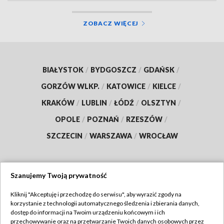
ZOBACZ WIĘCEJ
BIAŁYSTOK
/
BYDGOSZCZ
/
GDAŃSK
/
GORZÓW WLKP.
/
KATOWICE
/
KIELCE
/
KRAKÓW
/
LUBLIN
/
ŁÓDŹ
/
OLSZTYN
/
OPOLE
/
POZNAŃ
/
RZESZÓW
/
SZCZECIN
/
WARSZAWA
/
WROCŁAW
Szanujemy Twoją prywatność
Dołącz do nas:
Kliknij "Akceptuję i przechodzę do serwisu", aby wyrazić zgody na
korzystanie z technologii automatycznego śledzenia i zbierania danych,
TVP
dostęp do informacji na Twoim urządzeniu końcowym i ich
Abonament TVP
przechowywanie oraz na przetwarzanie Twoich danych osobowych przez