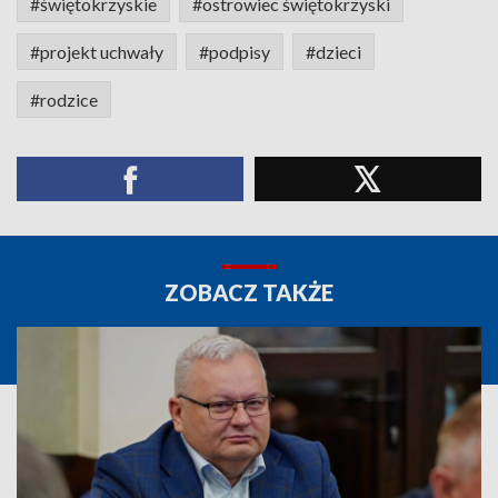
#świętokrzyskie
#ostrowiec świętokrzyski
#projekt uchwały
#podpisy
#dzieci
#rodzice
ZOBACZ TAKŻE