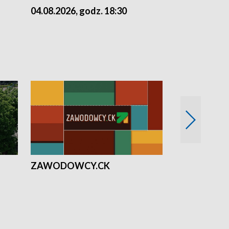
04.08.2026, godz. 18:30
03.08.2026, 
ZAWODOWCY.CK
Solidarni z U