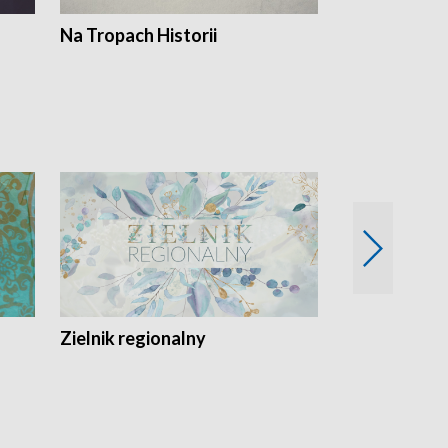
Na Tropach Historii
Szept ziemi
Zielnik regionalny
EkoLogiczni