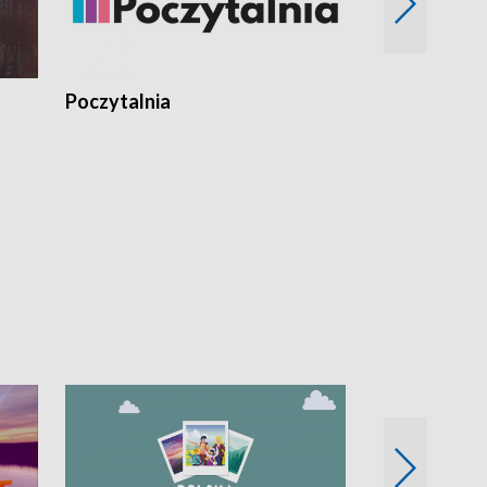
Poczytalnia
Koncerty TV