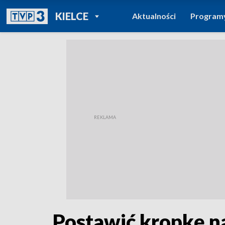
POWRÓT DO
KIELCE
Aktualności
Program
TVP REGIONY
Postawić kropkę na