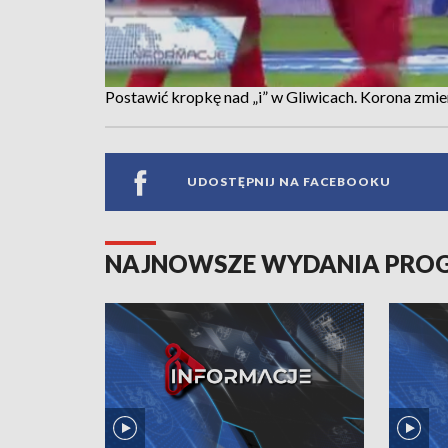
Postawić kropkę nad „i” w Gliwicach. Korona zmier
UDOSTĘPNIJ NA FACEBOOKU
NAJNOWSZE WYDANIA PR