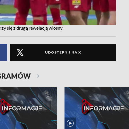
zy się z drugą rewelacją wiosny
UDOSTĘPNIJ NA X
OGRAMÓW