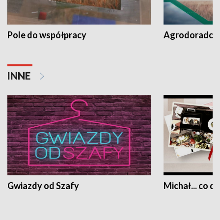
Pole do współpracy
Agrodoradcy 
INNE
Gwiazdy od Szafy
Michał... co dz