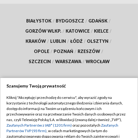
BIAŁYSTOK
/
BYDGOSZCZ
/
GDAŃSK
/
GORZÓW WLKP.
/
KATOWICE
/
KIELCE
/
KRAKÓW
/
LUBLIN
/
ŁÓDŹ
/
OLSZTYN
/
OPOLE
/
POZNAŃ
/
RZESZÓW
/
SZCZECIN
/
WARSZAWA
/
WROCŁAW
Szanujemy Twoją prywatność
Dołącz do nas:
Kliknij "Akceptuję i przechodzę do serwisu", aby wyrazić zgody na
korzystanie z technologii automatycznego śledzenia i zbierania danych,
TVP
dostęp do informacji na Twoim urządzeniu końcowym i ich
Abonament TVP
przechowywanie oraz na przetwarzanie Twoich danych osobowych przez
Regulamin TVP
nas, czyli Telewizję Polską S.A. w likwidacji (zwaną dalej również „TVP”),
Emisja w TVP
Zaufanych Partnerów z IAB* (1201 firm)
oraz pozostałych
Zaufanych
Polityka prywatności
Partnerów TVP (93 firm)
, w celach marketingowych (w tym do
Centrum informacji TVP
Moje zgody
zautomatyzowanego dopasowania reklam do Twoich zainteresowań i