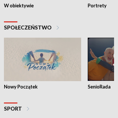
W obiektywie
Portrety
SPOŁECZEŃSTWO
Nowy Początek
SenioRada
SPORT