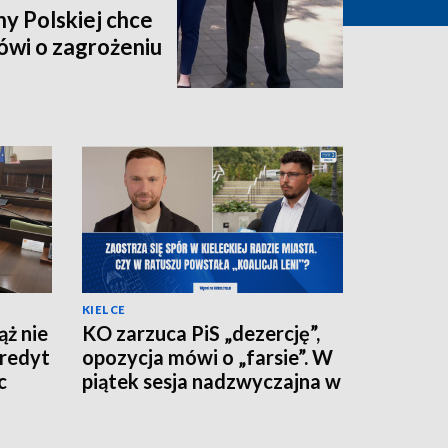
y Polskiej chce
ówi o zagrożeniu
KIELCE
ż nie
KO zarzuca PiS „dezercję”,
kredyt
opozycja mówi o „farsie”. W
c
piątek sesja nadzwyczajna w
kieleckim ratuszu