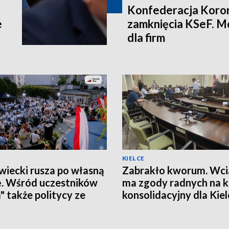
Konfederacja Koron
e
zamknięcia KSeF. M
dla firm
KIELCE
iecki rusza po własną
Zabrakło kworum. Wcią
ę. Wśród uczestników
ma zgody radnych na 
a" także politycy ze
konsolidacyjny dla Kiel
okrzyskiego