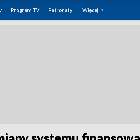
y
Program TV
Patronaty
Więcej
miany systemu finansow