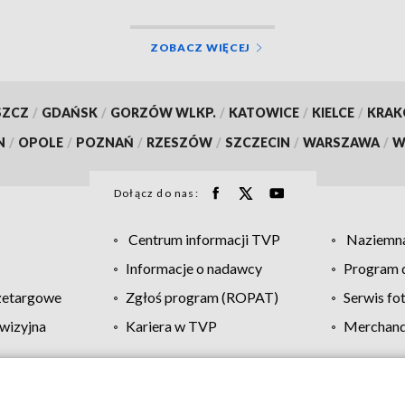
ZOBACZ WIĘCEJ
SZCZ
/
GDAŃSK
/
GORZÓW WLKP.
/
KATOWICE
/
KIELCE
/
KRA
N
/
OPOLE
/
POZNAŃ
/
RZESZÓW
/
SZCZECIN
/
WARSZAWA
/
W
Dołącz do nas:
Centrum informacji TVP
Naziemna
Informacje o nadawcy
Program d
zetargowe
Zgłoś program (ROPAT)
Serwis fo
wizyjna
Kariera w TVP
Merchandi