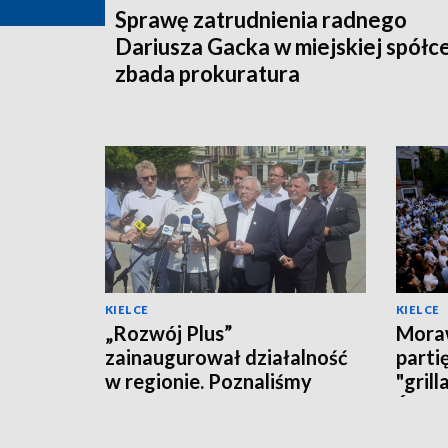
Sprawę zatrudnienia radnego
Dariusza Gacka w miejskiej spółc
zbada prokuratura
KIELCE
KIELCE
„Rozwój Plus”
Moraw
zainaugurował działalność
parti
w regionie. Poznaliśmy
"grill
polityczne plany i... działaczy
Święt