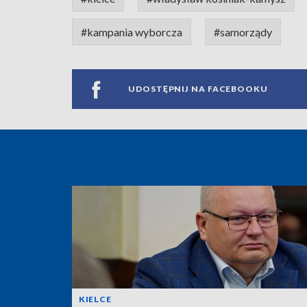
#kampania wyborcza
#samorządy
UDOSTĘPNIJ NA FACEBOOKU
KIELCE