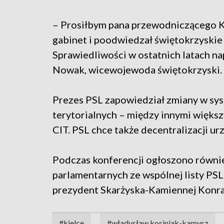
– Prosiłbym pana przewodniczącego K
gabinet i poodwiedzał świętokrzyskie
Sprawiedliwości w ostatnich latach na
Nowak, wicewojewoda świętokrzyski.
Prezes PSL zapowiedział zmiany w sy
terytorialnych – między innymi większ
CIT. PSL chce także decentralizacji u
Podczas konferencji ogłoszono równi
parlamentarnych ze wspólnej listy PS
prezydent Skarżyska-Kamiennej Konra
#kielce
#władysław kosiniak-kamysz