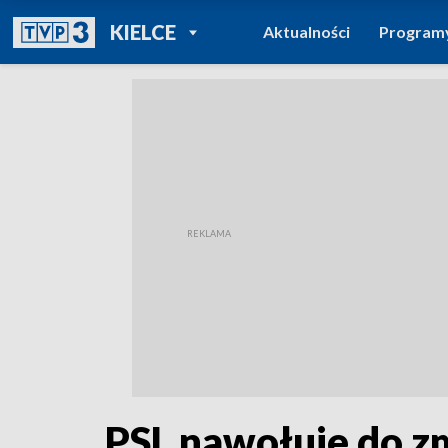
POWRÓT DO
KIELCE
Aktualności
Program
TVP REGIONY
PSL nawołuje do z