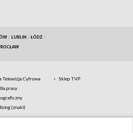
KÓW
/
LUBLIN
/
ŁÓDŹ
/
ROCŁAW
 Telewizja Cyfrowa
Sklep TVP
la prasy
tograficzny
sing (znaki)