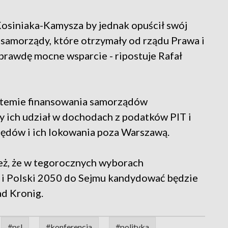
osiniaka-Kamysza by jednak opuścił swój
 samorządy, które otrzymały od rządu Prawa i
prawdę mocne wsparcie - ripostuje Rafał
stemie finansowania samorządów
y ich udział w dochodach z podatków PIT i
rzędów i ich lokowania poza Warszawą.
eż, że w tegorocznych wyborach
L i Polski 2050 do Sejmu kandydować będzie
d Kronig.
#psl
#konferencja
#polityka