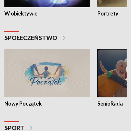
W obiektywie
Portrety
SPOŁECZEŃSTWO
Nowy Początek
SenioRada
SPORT