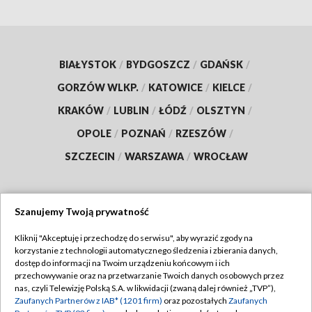
BIAŁYSTOK
/
BYDGOSZCZ
/
GDAŃSK
/
GORZÓW WLKP.
/
KATOWICE
/
KIELCE
/
KRAKÓW
/
LUBLIN
/
ŁÓDŹ
/
OLSZTYN
/
OPOLE
/
POZNAŃ
/
RZESZÓW
/
SZCZECIN
/
WARSZAWA
/
WROCŁAW
Szanujemy Twoją prywatność
Dołącz do nas:
Kliknij "Akceptuję i przechodzę do serwisu", aby wyrazić zgody na
korzystanie z technologii automatycznego śledzenia i zbierania danych,
TVP
dostęp do informacji na Twoim urządzeniu końcowym i ich
Abonament TVP
przechowywanie oraz na przetwarzanie Twoich danych osobowych przez
Regulamin TVP
nas, czyli Telewizję Polską S.A. w likwidacji (zwaną dalej również „TVP”),
Emisja w TVP
Zaufanych Partnerów z IAB* (1201 firm)
oraz pozostałych
Zaufanych
Polityka prywatności