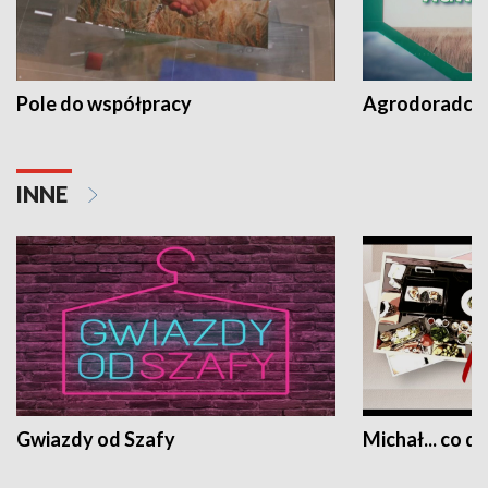
Pole do współpracy
Agrodoradcy 
INNE
Gwiazdy od Szafy
Michał... co dz