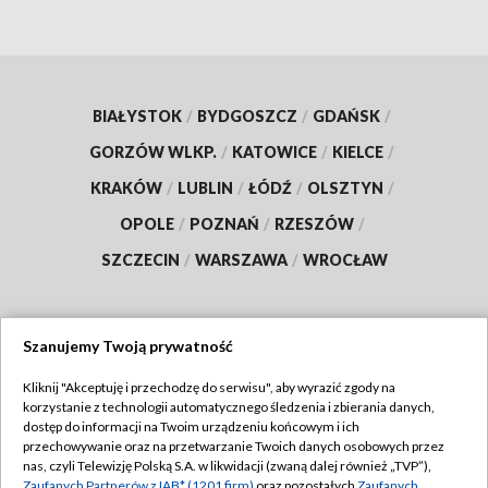
BIAŁYSTOK
/
BYDGOSZCZ
/
GDAŃSK
/
GORZÓW WLKP.
/
KATOWICE
/
KIELCE
/
KRAKÓW
/
LUBLIN
/
ŁÓDŹ
/
OLSZTYN
/
OPOLE
/
POZNAŃ
/
RZESZÓW
/
SZCZECIN
/
WARSZAWA
/
WROCŁAW
Szanujemy Twoją prywatność
Dołącz do nas:
Kliknij "Akceptuję i przechodzę do serwisu", aby wyrazić zgody na
korzystanie z technologii automatycznego śledzenia i zbierania danych,
TVP
dostęp do informacji na Twoim urządzeniu końcowym i ich
Abonament TVP
przechowywanie oraz na przetwarzanie Twoich danych osobowych przez
Regulamin TVP
nas, czyli Telewizję Polską S.A. w likwidacji (zwaną dalej również „TVP”),
Emisja w TVP
Zaufanych Partnerów z IAB* (1201 firm)
oraz pozostałych
Zaufanych
Polityka prywatności