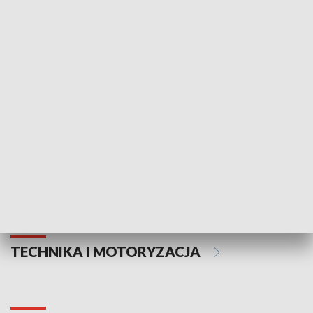
KULTURA I SZTUKA
Informator kulturalny
Drzwi do kult
TECHNIKA I MOTORYZACJA