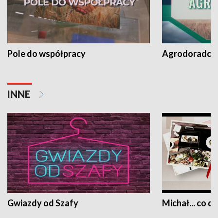
Pole do współpracy
Agrodoradcy 
INNE
Gwiazdy od Szafy
Michał... co dz