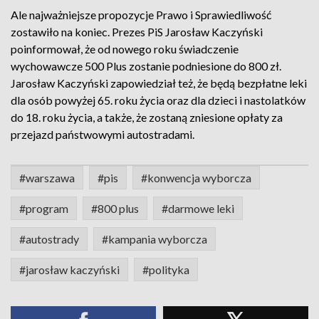
Ale najważniejsze propozycje Prawo i Sprawiedliwość
zostawiło na koniec. Prezes PiS Jarosław Kaczyński
poinformował, że od nowego roku świadczenie
wychowawcze 500 Plus zostanie podniesione do 800 zł.
Jarosław Kaczyński zapowiedział też, że będą bezpłatne leki
dla osób powyżej 65. roku życia oraz dla dzieci i nastolatków
do 18. roku życia, a także, że zostaną zniesione opłaty za
przejazd państwowymi autostradami.
#warszawa
#pis
#konwencja wyborcza
#program
#800 plus
#darmowe leki
#autostrady
#kampania wyborcza
#jarosław kaczyński
#polityka