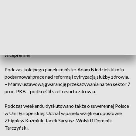
przypomniał wicepremier i minister aktywów państwowych.
– My jako rząd daliśmy radę i uchroniliśmy Polaków przed
skutkami kryzysu energetycznego. Daliśmy radę, bo ciężko
przez lata pracowaliśmy, żeby się na taki moment
przygotować. Potrafiliśmy zdywersyfikować dostawy
surowców energetycznych do Polski – zaznaczył
wicepremier.
Podczas kolejnego panelu minister Adam Niedzielski m.in.
podsumował prace nad reformą i cyfryzacją służby zdrowia.
– Mamy ustawową gwarancję przekazywania na ten sektor 7
proc. PKB – podkreślił szef resortu zdrowia.
Podczas weekendu dyskutowano także o suwerennej Polsce
w Unii Europejskiej. Udział w panelu wzięli europosłowie
Zbigniew Kuźmiuk, Jacek Saryusz-Wolski i Dominik
Tarczyński.