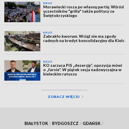
KIELCE
Morawiecki rusza po własną partię. Wśród
uczestników "grilla" także politycy ze
Świętokrzyskiego
KIELCE
Zabrakło kworum. Wciąż nie ma zgody
radnych na kredyt konsolidacyjny dla Kielc
KIELCE
KO zarzuca PiS „dezercję”, opozycja mówi
o „farsie”. W piątek sesja nadzwyczajna w
kieleckim ratuszu
ZOBACZ WIĘCEJ
BIAŁYSTOK
/
BYDGOSZCZ
/
GDAŃSK
/