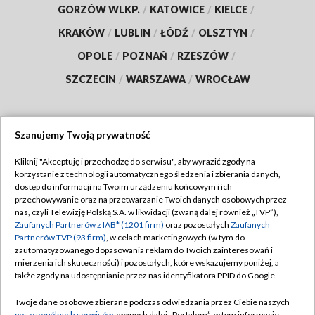
GORZÓW WLKP.
/
KATOWICE
/
KIELCE
/
KRAKÓW
/
LUBLIN
/
ŁÓDŹ
/
OLSZTYN
/
OPOLE
/
POZNAŃ
/
RZESZÓW
/
SZCZECIN
/
WARSZAWA
/
WROCŁAW
Szanujemy Twoją prywatność
Dołącz do nas:
Kliknij "Akceptuję i przechodzę do serwisu", aby wyrazić zgody na
korzystanie z technologii automatycznego śledzenia i zbierania danych,
TVP
dostęp do informacji na Twoim urządzeniu końcowym i ich
Abonament TVP
przechowywanie oraz na przetwarzanie Twoich danych osobowych przez
Regulamin TVP
nas, czyli Telewizję Polską S.A. w likwidacji (zwaną dalej również „TVP”),
Emisja w TVP
Polityka prywatności
Zaufanych Partnerów z IAB* (1201 firm)
oraz pozostałych
Zaufanych
Partnerów TVP (93 firm)
, w celach marketingowych (w tym do
Centrum informacji TVP
Moje zgody
zautomatyzowanego dopasowania reklam do Twoich zainteresowań i
mierzenia ich skuteczności) i pozostałych, które wskazujemy poniżej, a
Naziemna Telewizja Cyfrowa
Pomoc
także zgody na udostępnianie przez nas identyfikatora PPID do Google.
Sklep TVP
Biuro reklamy
Twoje dane osobowe zbierane podczas odwiedzania przez Ciebie naszych
Rada Programowa
poszczególnych serwisów
zwanych dalej „Portalem”, w tym informacje