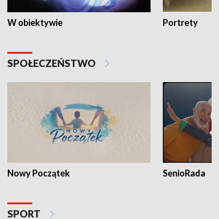
W obiektywie
Portrety
SPOŁECZEŃSTWO
Nowy Początek
SenioRada
SPORT