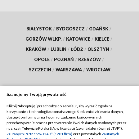
BIAŁYSTOK
/
BYDGOSZCZ
/
GDAŃSK
/
GORZÓW WLKP.
/
KATOWICE
/
KIELCE
/
KRAKÓW
/
LUBLIN
/
ŁÓDŹ
/
OLSZTYN
/
OPOLE
/
POZNAŃ
/
RZESZÓW
/
SZCZECIN
/
WARSZAWA
/
WROCŁAW
Szanujemy Twoją prywatność
Dołącz do nas:
Kliknij "Akceptuję i przechodzę do serwisu", aby wyrazić zgody na
korzystanie z technologii automatycznego śledzenia i zbierania danych,
TVP
dostęp do informacji na Twoim urządzeniu końcowym i ich
Abonament TVP
przechowywanie oraz na przetwarzanie Twoich danych osobowych przez
Regulamin TVP
nas, czyli Telewizję Polską S.A. w likwidacji (zwaną dalej również „TVP”),
Emisja w TVP
Zaufanych Partnerów z IAB* (1201 firm)
oraz pozostałych
Zaufanych
Polityka prywatności