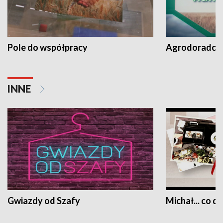
Pole do współpracy
Agrodoradcy 
INNE
Gwiazdy od Szafy
Michał... co dz