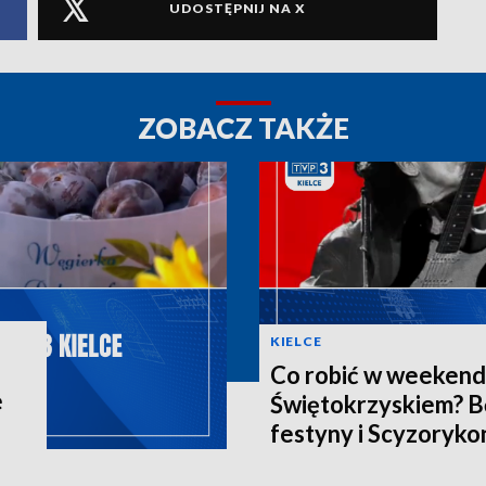
UDOSTĘPNIJ NA X
ZOBACZ TAKŻE
KIELCE
Co robić w weekend
e
Świętokrzyskiem? B
festyny i Scyzoryko