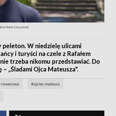
tor Rafał Cieszyński
peleton. W niedzielę ulicami
ńcy i turyści na czele z Rafałem
nie trzeba nikomu przedstawiać. Do
ę – „Śladami Ojca Mateusza".
d rowerowy
#ojciec mateusz