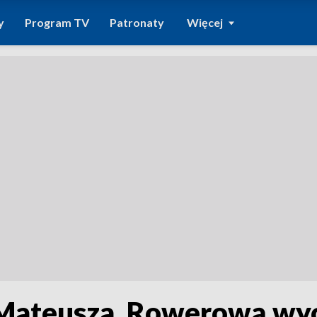
y
Program TV
Patronaty
Więcej
 Mateusza. Rowerową wy