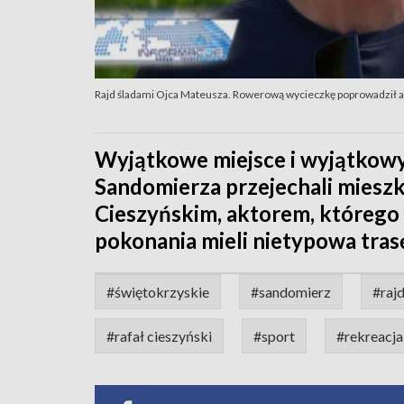
Rajd śladami Ojca Mateusza. Rowerową wycieczkę poprowadził ak
Wyjątkowe miejsce i wyjątkowy 
Sandomierza przejechali mieszka
Cieszyńskim, aktorem, którego 
pokonania mieli nietypowa tras
#świętokrzyskie
#sandomierz
#raj
#rafał cieszyński
#sport
#rekreacja