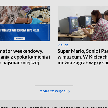
KIELCE
rmator weekendowy.
Super Mario, Sonic i P
ania z epoką kamienia i
w muzeum. W Kielcach
 najsmaczniejszej
można zagrać w gry sp
awy powiatu
lat
ckiego
ZOBACZ WIĘCEJ