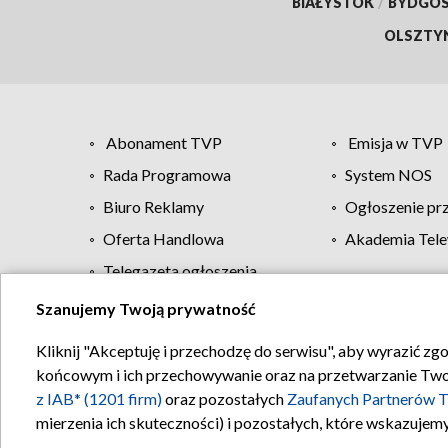
BIAŁYSTOK
/
BYDGO
OLSZTY
Abonament TVP
Emisja w TVP
Rada Programowa
System NOS
Biuro Reklamy
Ogłoszenie pr
Oferta Handlowa
Akademia Tele
Telegazeta ogłoszenia
Szanujemy Twoją prywatność
Regulamin TVP
Kliknij "Akceptuję i przechodzę do serwisu", aby wyrazić zg
końcowym i ich przechowywanie oraz na przetwarzanie Twoich
z IAB* (1201 firm)
oraz pozostałych
Zaufanych Partnerów T
mierzenia ich skuteczności) i pozostałych, które wskazujemy