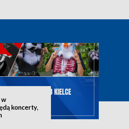
 w
ędą koncerty,
n