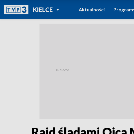
POWRÓT DO
KIELCE
Aktualności
Program
TVP REGIONY
Rajd śladami Ojca