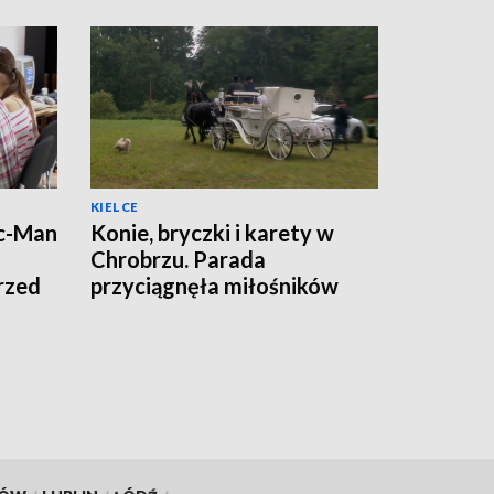
KIELCE
ac-Man
Konie, bryczki i karety w
Chrobrzu. Parada
rzed
przyciągnęła miłośników
tradycji