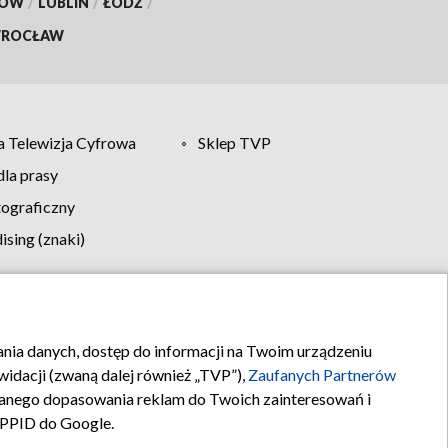
KÓW
/
LUBLIN
/
ŁÓDŹ
/
ROCŁAW
 Telewizja Cyfrowa
Sklep TVP
la prasy
tograficzny
sing (znaki)
klamy
Kontakt
rania danych, dostęp do informacji na Twoim urządzeniu
idacji (zwaną dalej również „TVP”),
Zaufanych Partnerów
anego dopasowania reklam do Twoich zainteresowań i
a PPID do Google.