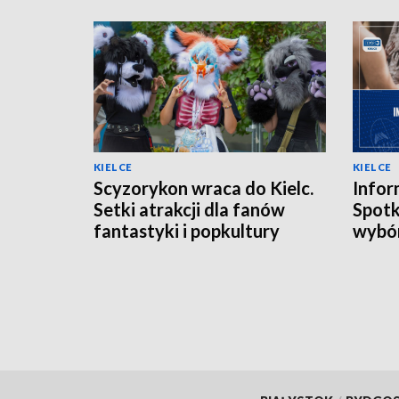
KIELCE
KIELCE
Scyzorykon wraca do Kielc.
Info
Setki atrakcji dla fanów
Spotk
fantastyki i popkultury
wybór
[ZDJĘCIA]
potr
kiele