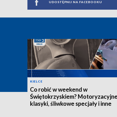
UDOSTĘPNIJ NA FACEBOOKU
KIELCE
Co robić w weekend w
Świętokrzyskiem? Motoryzacyjn
klasyki, śliwkowe specjały i inne
wydarzenia