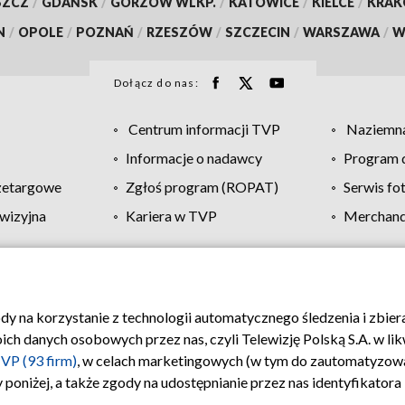
SZCZ
/
GDAŃSK
/
GORZÓW WLKP.
/
KATOWICE
/
KIELCE
/
KRA
N
/
OPOLE
/
POZNAŃ
/
RZESZÓW
/
SZCZECIN
/
WARSZAWA
/
W
Dołącz do nas:
Centrum informacji TVP
Naziemna
Informacje o nadawcy
Program d
zetargowe
Zgłoś program (ROPAT)
Serwis fo
wizyjna
Kariera w TVP
Merchandi
Polityka prywatności
Moje zgody
Pomoc
Biuro re
ody na korzystanie z technologii automatycznego śledzenia i zbie
 danych osobowych przez nas, czyli Telewizję Polską S.A. w likw
VP (93 firm)
, w celach marketingowych (w tym do zautomatyzow
 poniżej, a także zgody na udostępnianie przez nas identyfikator