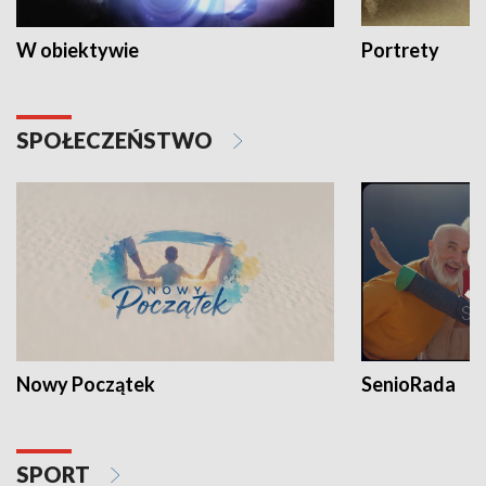
W obiektywie
Portrety
SPOŁECZEŃSTWO
Nowy Początek
SenioRada
SPORT