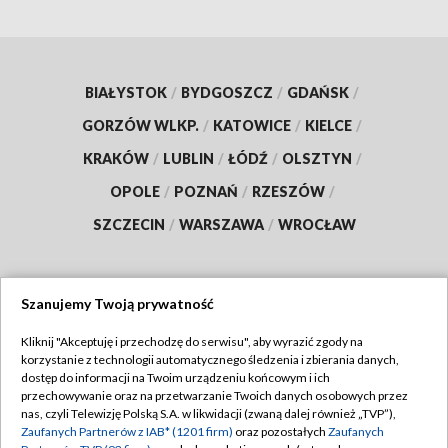
BIAŁYSTOK
/
BYDGOSZCZ
/
GDAŃSK
/
GORZÓW WLKP.
/
KATOWICE
/
KIELCE
/
KRAKÓW
/
LUBLIN
/
ŁÓDŹ
/
OLSZTYN
/
OPOLE
/
POZNAŃ
/
RZESZÓW
/
SZCZECIN
/
WARSZAWA
/
WROCŁAW
Szanujemy Twoją prywatność
Dołącz do nas:
Kliknij "Akceptuję i przechodzę do serwisu", aby wyrazić zgody na
korzystanie z technologii automatycznego śledzenia i zbierania danych,
TVP
dostęp do informacji na Twoim urządzeniu końcowym i ich
Abonament TVP
przechowywanie oraz na przetwarzanie Twoich danych osobowych przez
Regulamin TVP
nas, czyli Telewizję Polską S.A. w likwidacji (zwaną dalej również „TVP”),
Emisja w TVP
Zaufanych Partnerów z IAB* (1201 firm)
oraz pozostałych
Zaufanych
Polityka prywatności