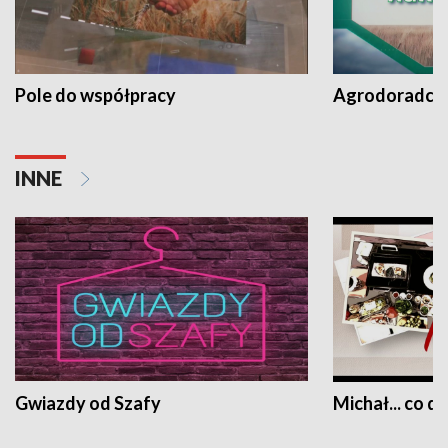
Pole do współpracy
Agrodoradcy 
INNE
Gwiazdy od Szafy
Michał... co dz