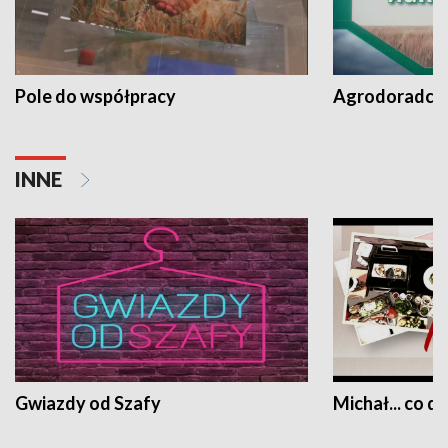
Pole do współpracy
Agrodoradcy 
INNE
Gwiazdy od Szafy
Michał... co dz