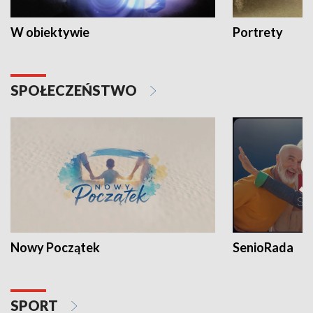
W obiektywie
Portrety
SPOŁECZEŃSTWO
Nowy Początek
SenioRada
SPORT