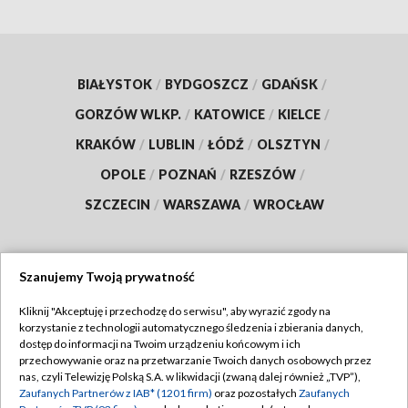
BIAŁYSTOK
/
BYDGOSZCZ
/
GDAŃSK
/
GORZÓW WLKP.
/
KATOWICE
/
KIELCE
/
KRAKÓW
/
LUBLIN
/
ŁÓDŹ
/
OLSZTYN
/
OPOLE
/
POZNAŃ
/
RZESZÓW
/
SZCZECIN
/
WARSZAWA
/
WROCŁAW
Szanujemy Twoją prywatność
Dołącz do nas:
Kliknij "Akceptuję i przechodzę do serwisu", aby wyrazić zgody na
korzystanie z technologii automatycznego śledzenia i zbierania danych,
TVP
dostęp do informacji na Twoim urządzeniu końcowym i ich
Abonament TVP
przechowywanie oraz na przetwarzanie Twoich danych osobowych przez
Regulamin TVP
nas, czyli Telewizję Polską S.A. w likwidacji (zwaną dalej również „TVP”),
Emisja w TVP
Zaufanych Partnerów z IAB* (1201 firm)
oraz pozostałych
Zaufanych
Polityka prywatności