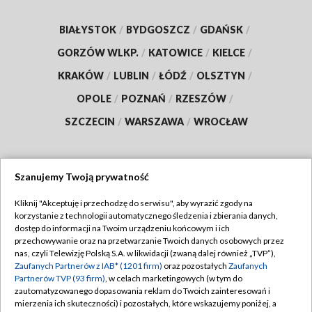
BIAŁYSTOK
/
BYDGOSZCZ
/
GDAŃSK
/
GORZÓW WLKP.
/
KATOWICE
/
KIELCE
/
KRAKÓW
/
LUBLIN
/
ŁÓDŹ
/
OLSZTYN
/
OPOLE
/
POZNAŃ
/
RZESZÓW
/
SZCZECIN
/
WARSZAWA
/
WROCŁAW
Szanujemy Twoją prywatność
Dołącz do nas:
Kliknij "Akceptuję i przechodzę do serwisu", aby wyrazić zgody na
korzystanie z technologii automatycznego śledzenia i zbierania danych,
TVP
dostęp do informacji na Twoim urządzeniu końcowym i ich
Abonament TVP
przechowywanie oraz na przetwarzanie Twoich danych osobowych przez
Regulamin TVP
nas, czyli Telewizję Polską S.A. w likwidacji (zwaną dalej również „TVP”),
Emisja w TVP
Polityka prywatności
Zaufanych Partnerów z IAB* (1201 firm)
oraz pozostałych
Zaufanych
Partnerów TVP (93 firm)
, w celach marketingowych (w tym do
Centrum informacji TVP
Moje zgody
zautomatyzowanego dopasowania reklam do Twoich zainteresowań i
mierzenia ich skuteczności) i pozostałych, które wskazujemy poniżej, a
Naziemna Telewizja Cyfrowa
Pomoc