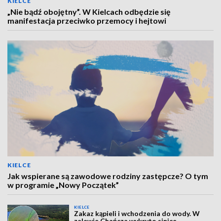
KIELCE
„Nie bądź obojętny”. W Kielcach odbędzie się
manifestacja przeciwko przemocy i hejtowi
KIELCE
Jak wspierane są zawodowe rodziny zastępcze? O tym
w programie „Nowy Początek”
KIELCE
Zakaz kąpieli i wchodzenia do wody. W
zalewie Chańcza wykryto sinice