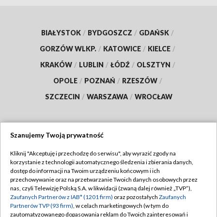
BIAŁYSTOK
/
BYDGOSZCZ
/
GDAŃSK
/
GORZÓW WLKP.
/
KATOWICE
/
KIELCE
/
KRAKÓW
/
LUBLIN
/
ŁÓDŹ
/
OLSZTYN
/
OPOLE
/
POZNAŃ
/
RZESZÓW
/
SZCZECIN
/
WARSZAWA
/
WROCŁAW
Szanujemy Twoją prywatność
Dołącz do nas:
Kliknij "Akceptuję i przechodzę do serwisu", aby wyrazić zgody na
korzystanie z technologii automatycznego śledzenia i zbierania danych,
TVP
dostęp do informacji na Twoim urządzeniu końcowym i ich
Abonament TVP
przechowywanie oraz na przetwarzanie Twoich danych osobowych przez
Regulamin TVP
nas, czyli Telewizję Polską S.A. w likwidacji (zwaną dalej również „TVP”),
Emisja w TVP
Zaufanych Partnerów z IAB* (1201 firm)
oraz pozostałych
Zaufanych
Polityka prywatności
Partnerów TVP (93 firm)
, w celach marketingowych (w tym do
Centrum informacji TVP
Moje zgody
zautomatyzowanego dopasowania reklam do Twoich zainteresowań i