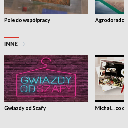
Pole do współpracy
Agrodoradcy 
INNE
Gwiazdy od Szafy
Michał... co dz