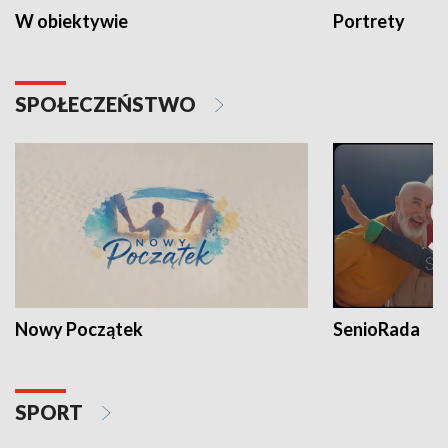
W obiektywie
Portrety
SPOŁECZEŃSTWO
Nowy Początek
SenioRada
SPORT