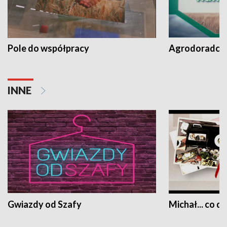
Pole do współpracy
Agrodoradcy 
INNE
Gwiazdy od Szafy
Michał... co dz