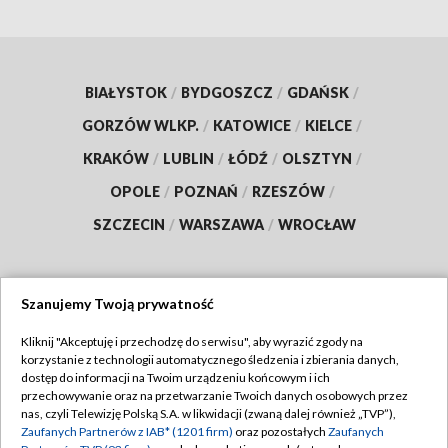
BIAŁYSTOK
/
BYDGOSZCZ
/
GDAŃSK
/
GORZÓW WLKP.
/
KATOWICE
/
KIELCE
/
KRAKÓW
/
LUBLIN
/
ŁÓDŹ
/
OLSZTYN
/
OPOLE
/
POZNAŃ
/
RZESZÓW
/
SZCZECIN
/
WARSZAWA
/
WROCŁAW
Szanujemy Twoją prywatność
Dołącz do nas:
Kliknij "Akceptuję i przechodzę do serwisu", aby wyrazić zgody na
korzystanie z technologii automatycznego śledzenia i zbierania danych,
TVP
dostęp do informacji na Twoim urządzeniu końcowym i ich
Abonament TVP
przechowywanie oraz na przetwarzanie Twoich danych osobowych przez
Regulamin TVP
nas, czyli Telewizję Polską S.A. w likwidacji (zwaną dalej również „TVP”),
Emisja w TVP
Zaufanych Partnerów z IAB* (1201 firm)
oraz pozostałych
Zaufanych
Polityka prywatności