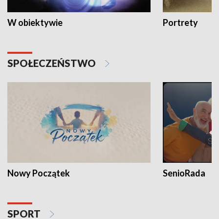
W obiektywie
Portrety
SPOŁECZEŃSTWO
Nowy Początek
SenioRada
SPORT