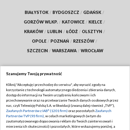
BIAŁYSTOK
/
BYDGOSZCZ
/
GDAŃSK
/
GORZÓW WLKP.
/
KATOWICE
/
KIELCE
/
KRAKÓW
/
LUBLIN
/
ŁÓDŹ
/
OLSZTYN
/
OPOLE
/
POZNAŃ
/
RZESZÓW
/
SZCZECIN
/
WARSZAWA
/
WROCŁAW
Szanujemy Twoją prywatność
Dołącz do nas:
Kliknij "Akceptuję i przechodzę do serwisu", aby wyrazić zgody na
korzystanie z technologii automatycznego śledzenia i zbierania danych,
TVP
dostęp do informacji na Twoim urządzeniu końcowym i ich
Abonament TVP
przechowywanie oraz na przetwarzanie Twoich danych osobowych przez
Regulamin TVP
nas, czyli Telewizję Polską S.A. w likwidacji (zwaną dalej również „TVP”),
Emisja w TVP
Zaufanych Partnerów z IAB* (1201 firm)
oraz pozostałych
Zaufanych
Polityka prywatności
Partnerów TVP (93 firm)
, w celach marketingowych (w tym do
Centrum informacji TVP
Moje zgody
zautomatyzowanego dopasowania reklam do Twoich zainteresowań i
mierzenia ich skuteczności) i pozostałych, które wskazujemy poniżej, a
Naziemna Telewizja Cyfrowa
Pomoc