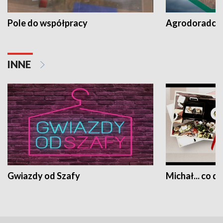
Pole do współpracy
Agrodoradcy 
INNE
Gwiazdy od Szafy
Michał... co dz